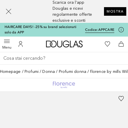
Scarica ora l'app
[navigation.slideout.screenreader]
Douglas e ricevi
MOSTRA
regolarmente offerte
esclusive e sconti
HAIRCARE DAYS! -25% su brand selezionati
Codice:
APPCARE
solo da APP
A Douglas Home
Alla Mia Li
Apri menu
Al Mio Account
Al 
Menu
Torna indietro
Esegui ricerca
Homepage
Profumi
Donna
Profumi donna
florence by mills Wi