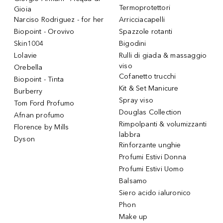
Termoprotettori
Gioia
Narciso Rodriguez - for her
Arricciacapelli
Biopoint - Orovivo
Spazzole rotanti
Skin1004
Bigodini
Lolavie
Rulli di giada & massaggio
viso
Orebella
Cofanetto trucchi
Biopoint - Tinta
Kit & Set Manicure
Burberry
Spray viso
Tom Ford Profumo
Douglas Collection
Afnan profumo
Rimpolpanti & volumizzanti
Florence by Mills
labbra
Dyson
Rinforzante unghie
Profumi Estivi Donna
Profumi Estivi Uomo
Balsamo
Siero acido ialuronico
Phon
Make up