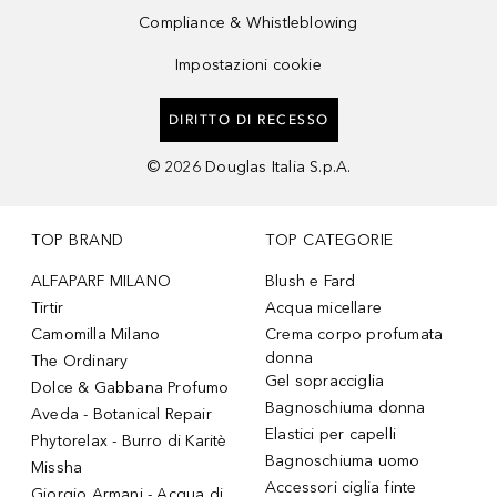
Compliance & Whistleblowing
Impostazioni cookie
DIRITTO DI RECESSO
©
2026
Douglas Italia S.p.A.
TOP BRAND
TOP CATEGORIE
ALFAPARF MILANO
Blush e Fard
Tirtir
Acqua micellare
Camomilla Milano
Crema corpo profumata
donna
The Ordinary
Gel sopracciglia
Dolce & Gabbana Profumo
Bagnoschiuma donna
Aveda - Botanical Repair
Elastici per capelli
Phytorelax - Burro di Karitè
Bagnoschiuma uomo
Missha
Accessori ciglia finte
Giorgio Armani - Acqua di