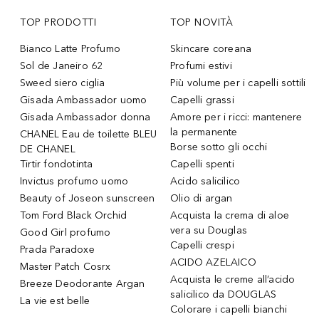
TOP PRODOTTI
TOP NOVITÀ
Bianco Latte Profumo
Skincare coreana
Sol de Janeiro 62
Profumi estivi
Sweed siero ciglia
Più volume per i capelli sottili
Gisada Ambassador uomo
Capelli grassi
Gisada Ambassador donna
Amore per i ricci: mantenere
la permanente
CHANEL Eau de toilette BLEU
Borse sotto gli occhi
DE CHANEL
Tirtir fondotinta
Capelli spenti
Invictus profumo uomo
Acido salicilico
Beauty of Joseon sunscreen
Olio di argan
Tom Ford Black Orchid
Acquista la crema di aloe
vera su Douglas
Good Girl profumo
Capelli crespi
Prada Paradoxe
ACIDO AZELAICO
Master Patch Cosrx
Acquista le creme all’acido
Breeze Deodorante Argan
salicilico da DOUGLAS
La vie est belle
Colorare i capelli bianchi