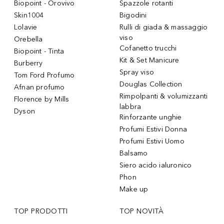
Biopoint - Orovivo
Spazzole rotanti
Skin1004
Bigodini
Lolavie
Rulli di giada & massaggio
viso
Orebella
Cofanetto trucchi
Biopoint - Tinta
Kit & Set Manicure
Burberry
Spray viso
Tom Ford Profumo
Douglas Collection
Afnan profumo
Rimpolpanti & volumizzanti
Florence by Mills
labbra
Dyson
Rinforzante unghie
Profumi Estivi Donna
Profumi Estivi Uomo
Balsamo
Siero acido ialuronico
Phon
Make up
TOP PRODOTTI
TOP NOVITÀ