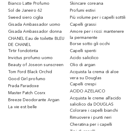
Bianco Latte Profumo
Skincare coreana
Sol de Janeiro 62
Profumi estivi
Sweed siero ciglia
Più volume per i capelli sottili
Gisada Ambassador uomo
Capelli grassi
Gisada Ambassador donna
Amore per i ricci: mantenere
la permanente
CHANEL Eau de toilette BLEU
Borse sotto gli occhi
DE CHANEL
Tirtir fondotinta
Capelli spenti
Invictus profumo uomo
Acido salicilico
Beauty of Joseon sunscreen
Olio di argan
Tom Ford Black Orchid
Acquista la crema di aloe
vera su Douglas
Good Girl profumo
Capelli crespi
Prada Paradoxe
ACIDO AZELAICO
Master Patch Cosrx
Acquista le creme all’acido
Breeze Deodorante Argan
salicilico da DOUGLAS
La vie est belle
Colorare i capelli bianchi
Rimuovere i punti neri
Cheratina per i capelli