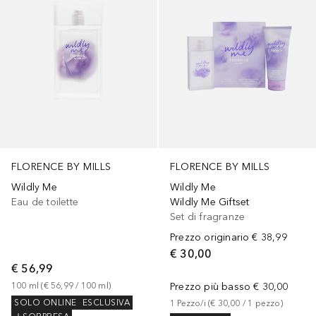
FLORENCE BY MILLS
FLORENCE BY MILLS
Wildly Me
Wildly Me
Eau de toilette
Wildly Me Giftset
Set di fragranze
Prezzo originario
€ 38,99
€ 30,00
€ 56,99
100
ml
 (
€ 56,99
 / 
100
ml
)
Prezzo più basso
€ 30,00
SOLO ONLINE
ESCLUSIVA
1
Pezzo/i
 (
€ 30,00
 / 
1
pezzo
)