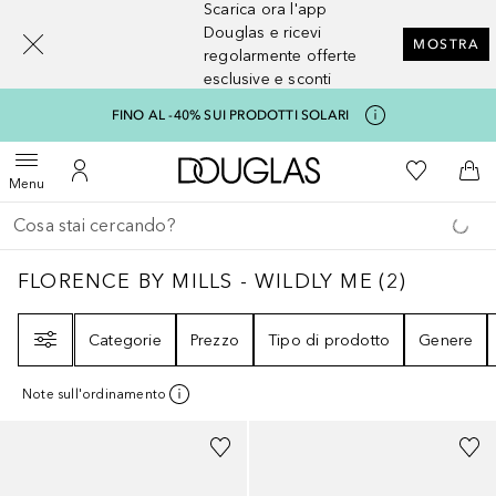
Scarica ora l'app
[navigation.slideout.screenreader]
Douglas e ricevi
MOSTRA
regolarmente offerte
esclusive e sconti
FINO AL -40% SUI PRODOTTI SOLARI
A Douglas Home
Alla Mia Li
Apri menu
Al Mio Account
Al 
Menu
Torna indietro
Esegui ricerca
FLORENCE BY MILLS - WILDLY ME
2
RISULTA
FLORENCE BY MILLS - WILDLY ME
(
2
)
Filtri
Categorie
Prezzo
Tipo di prodotto
Genere
Note sull'ordinamento