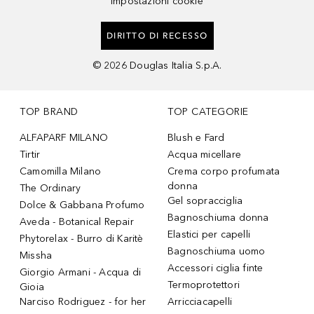
Impostazioni cookie
DIRITTO DI RECESSO
©
2026
Douglas Italia S.p.A.
TOP BRAND
TOP CATEGORIE
ALFAPARF MILANO
Blush e Fard
Tirtir
Acqua micellare
Camomilla Milano
Crema corpo profumata
donna
The Ordinary
Gel sopracciglia
Dolce & Gabbana Profumo
Bagnoschiuma donna
Aveda - Botanical Repair
Elastici per capelli
Phytorelax - Burro di Karitè
Bagnoschiuma uomo
Missha
Accessori ciglia finte
Giorgio Armani - Acqua di
Termoprotettori
Gioia
Narciso Rodriguez - for her
Arricciacapelli