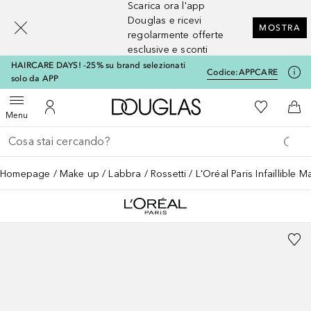
Scarica ora l'app
[navigation.slideout.screenreader]
Douglas e ricevi
MOSTRA
regolarmente offerte
esclusive e sconti
HAIRCARE DAYS! -25% su brand selezionati
Codice:
APPCARE
solo da APP
A Douglas Home
Alla Mia Li
Apri menu
Al Mio Account
Al 
Menu
Torna indietro
Esegui ricerca
Homepage
Make up
Labbra
Rossetti
L'Oréal Paris Infaillible 