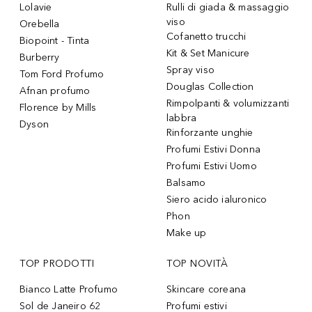
Lolavie
Rulli di giada & massaggio
viso
Orebella
Cofanetto trucchi
Biopoint - Tinta
Kit & Set Manicure
Burberry
Spray viso
Tom Ford Profumo
Douglas Collection
Afnan profumo
Rimpolpanti & volumizzanti
Florence by Mills
labbra
Dyson
Rinforzante unghie
Profumi Estivi Donna
Profumi Estivi Uomo
Balsamo
Siero acido ialuronico
Phon
Make up
TOP PRODOTTI
TOP NOVITÀ
Bianco Latte Profumo
Skincare coreana
Sol de Janeiro 62
Profumi estivi