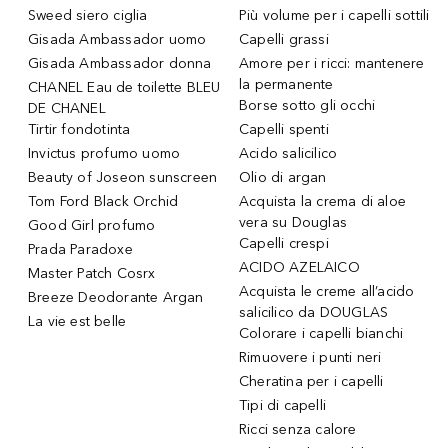
Sweed siero ciglia
Più volume per i capelli sottili
Gisada Ambassador uomo
Capelli grassi
Gisada Ambassador donna
Amore per i ricci: mantenere
la permanente
CHANEL Eau de toilette BLEU
Borse sotto gli occhi
DE CHANEL
Tirtir fondotinta
Capelli spenti
Invictus profumo uomo
Acido salicilico
Beauty of Joseon sunscreen
Olio di argan
Tom Ford Black Orchid
Acquista la crema di aloe
vera su Douglas
Good Girl profumo
Capelli crespi
Prada Paradoxe
ACIDO AZELAICO
Master Patch Cosrx
Acquista le creme all’acido
Breeze Deodorante Argan
salicilico da DOUGLAS
La vie est belle
Colorare i capelli bianchi
Rimuovere i punti neri
Cheratina per i capelli
Tipi di capelli
Ricci senza calore