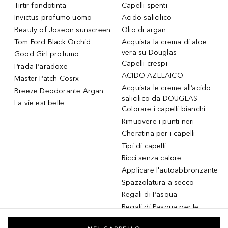
Tirtir fondotinta
Capelli spenti
Invictus profumo uomo
Acido salicilico
Beauty of Joseon sunscreen
Olio di argan
Tom Ford Black Orchid
Acquista la crema di aloe
vera su Douglas
Good Girl profumo
Capelli crespi
Prada Paradoxe
ACIDO AZELAICO
Master Patch Cosrx
Acquista le creme all’acido
Breeze Deodorante Argan
salicilico da DOUGLAS
La vie est belle
Colorare i capelli bianchi
Rimuovere i punti neri
Cheratina per i capelli
Tipi di capelli
Ricci senza calore
Applicare l'autoabbronzante
Spazzolatura a secco
Regali di Pasqua
Regali di Pasqua per le
donne