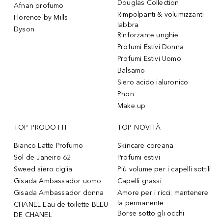
Douglas Collection
Afnan profumo
Rimpolpanti & volumizzanti
Florence by Mills
labbra
Dyson
Rinforzante unghie
Profumi Estivi Donna
Profumi Estivi Uomo
Balsamo
Siero acido ialuronico
Phon
Make up
TOP PRODOTTI
TOP NOVITÀ
Bianco Latte Profumo
Skincare coreana
Sol de Janeiro 62
Profumi estivi
Sweed siero ciglia
Più volume per i capelli sottili
Gisada Ambassador uomo
Capelli grassi
Gisada Ambassador donna
Amore per i ricci: mantenere
la permanente
CHANEL Eau de toilette BLEU
Borse sotto gli occhi
DE CHANEL