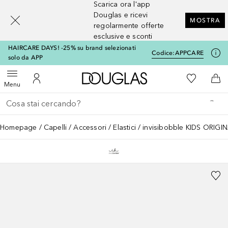
Scarica ora l'app
[navigation.slideout.screenreader]
Douglas e ricevi
MOSTRA
regolarmente offerte
esclusive e sconti
HAIRCARE DAYS! -25% su brand selezionati
Codice:
APPCARE
solo da APP
A Douglas Home
Alla Mia Li
Apri menu
Al Mio Account
Al 
Menu
Torna indietro
Esegui ricerca
Homepage
Capelli
Accessori
Elastici
invisibobble KIDS ORIGI