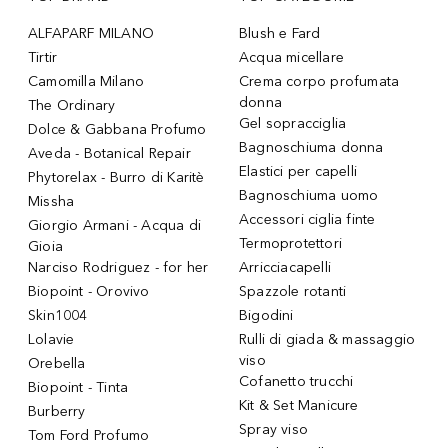
ALFAPARF MILANO
Blush e Fard
Tirtir
Acqua micellare
Camomilla Milano
Crema corpo profumata
donna
The Ordinary
Gel sopracciglia
Dolce & Gabbana Profumo
Bagnoschiuma donna
Aveda - Botanical Repair
Elastici per capelli
Phytorelax - Burro di Karitè
Bagnoschiuma uomo
Missha
Accessori ciglia finte
Giorgio Armani - Acqua di
Termoprotettori
Gioia
Narciso Rodriguez - for her
Arricciacapelli
Biopoint - Orovivo
Spazzole rotanti
Skin1004
Bigodini
Lolavie
Rulli di giada & massaggio
viso
Orebella
Cofanetto trucchi
Biopoint - Tinta
Kit & Set Manicure
Burberry
Spray viso
Tom Ford Profumo