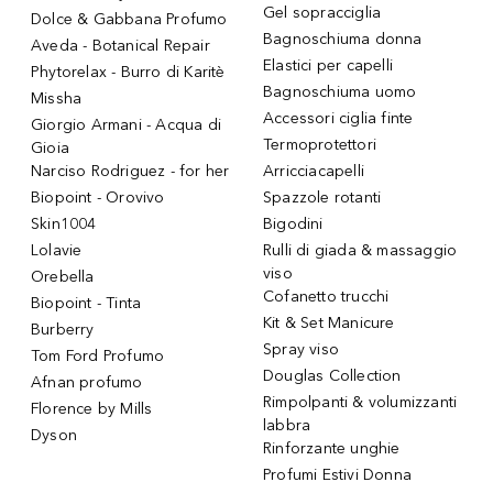
Gel sopracciglia
Dolce & Gabbana Profumo
Bagnoschiuma donna
Aveda - Botanical Repair
Elastici per capelli
Phytorelax - Burro di Karitè
Bagnoschiuma uomo
Missha
Accessori ciglia finte
Giorgio Armani - Acqua di
Termoprotettori
Gioia
Narciso Rodriguez - for her
Arricciacapelli
Biopoint - Orovivo
Spazzole rotanti
Skin1004
Bigodini
Lolavie
Rulli di giada & massaggio
viso
Orebella
Cofanetto trucchi
Biopoint - Tinta
Kit & Set Manicure
Burberry
Spray viso
Tom Ford Profumo
Douglas Collection
Afnan profumo
Rimpolpanti & volumizzanti
Florence by Mills
labbra
Dyson
Rinforzante unghie
Profumi Estivi Donna