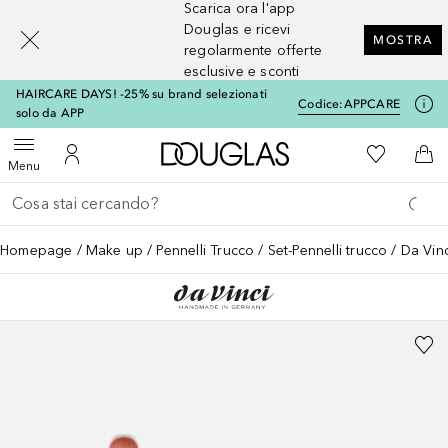
Scarica ora l'app
[navigation.slideout.screenreader]
Douglas e ricevi
MOSTRA
regolarmente offerte
esclusive e sconti
HAIRCARE DAYS! -25% su brand selezionati
Codice:
APPCARE
solo da APP
A Douglas Home
Alla Mia Li
Apri menu
Al Mio Account
Al 
Menu
Torna indietro
Esegui ricerca
Homepage
Make up
Pennelli Trucco
Set-Pennelli trucco
Da Vinc