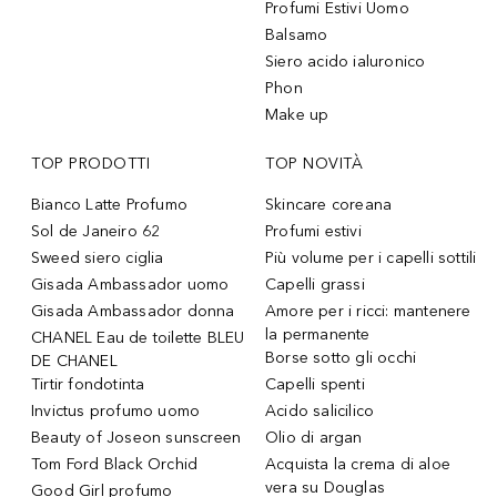
Profumi Estivi Uomo
Balsamo
Siero acido ialuronico
Phon
Make up
TOP PRODOTTI
TOP NOVITÀ
Bianco Latte Profumo
Skincare coreana
Sol de Janeiro 62
Profumi estivi
Sweed siero ciglia
Più volume per i capelli sottili
Gisada Ambassador uomo
Capelli grassi
Gisada Ambassador donna
Amore per i ricci: mantenere
la permanente
CHANEL Eau de toilette BLEU
Borse sotto gli occhi
DE CHANEL
Tirtir fondotinta
Capelli spenti
Invictus profumo uomo
Acido salicilico
Beauty of Joseon sunscreen
Olio di argan
Tom Ford Black Orchid
Acquista la crema di aloe
vera su Douglas
Good Girl profumo