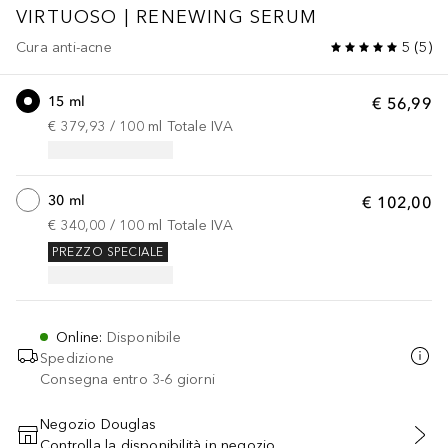
VIRTUOSO | RENEWING SERUM
Cura anti-acne
5
(
5
)
15 ml
€ 56,99
€ 379,93
 / 
100
ml
Totale IVA
30 ml
€ 102,00
€ 340,00
 / 
100
ml
Totale IVA
PREZZO SPECIALE
Online
:
Disponibile
Spedizione
Consegna entro 3-6 giorni
Negozio Douglas
Controlla la disponibilità in negozio
AGGIUNGI AL CARRELLO