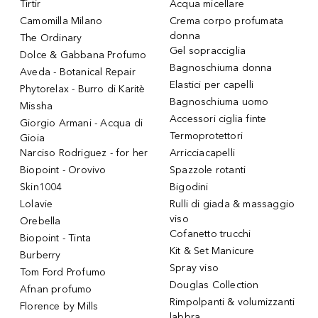
Tirtir
Acqua micellare
Camomilla Milano
Crema corpo profumata
donna
The Ordinary
Gel sopracciglia
Dolce & Gabbana Profumo
Bagnoschiuma donna
Aveda - Botanical Repair
Elastici per capelli
Phytorelax - Burro di Karitè
Bagnoschiuma uomo
Missha
Accessori ciglia finte
Giorgio Armani - Acqua di
Termoprotettori
Gioia
Narciso Rodriguez - for her
Arricciacapelli
Biopoint - Orovivo
Spazzole rotanti
Skin1004
Bigodini
Lolavie
Rulli di giada & massaggio
viso
Orebella
Cofanetto trucchi
Biopoint - Tinta
Kit & Set Manicure
Burberry
Spray viso
Tom Ford Profumo
Douglas Collection
Afnan profumo
Rimpolpanti & volumizzanti
Florence by Mills
labbra