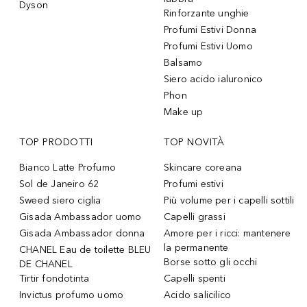
Dyson
Rinforzante unghie
Profumi Estivi Donna
Profumi Estivi Uomo
Balsamo
Siero acido ialuronico
Phon
Make up
TOP PRODOTTI
TOP NOVITÀ
Bianco Latte Profumo
Skincare coreana
Sol de Janeiro 62
Profumi estivi
Sweed siero ciglia
Più volume per i capelli sottili
Gisada Ambassador uomo
Capelli grassi
Gisada Ambassador donna
Amore per i ricci: mantenere
la permanente
CHANEL Eau de toilette BLEU
Borse sotto gli occhi
DE CHANEL
Tirtir fondotinta
Capelli spenti
Invictus profumo uomo
Acido salicilico