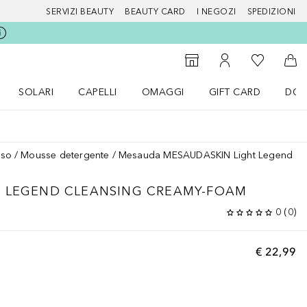
SERVIZI BEAUTY
BEAUTY CARD
I NEGOZI
SPEDIZIONI
Alla Mia Li
Storefinder
Al Mio Account
Al 
SOLARI
CAPELLI
OMAGGI
GIFT CARD
DOU
nu Make up
Apri il menu SOLARI
Apri il menu Capelli
Apri il menu OMAGGI
iso
Mousse detergente
Mesauda MESAUDASKIN Light Legend Cl
T LEGEND CLEANSING CREAMY-FOAM
0
(
0
)
€ 22,99