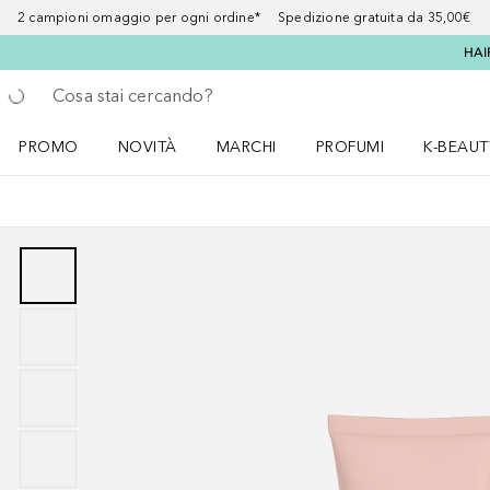
2 campioni omaggio per ogni ordine* Spedizione gratuita da 35,00€
HAI
Torna indietro
Esegui ricerca
PROMO
NOVITÀ
MARCHI
PROFUMI
K-BEAUT
Apri il menu PROMO
Apri il menu NOVITÀ
Apri il menu MARCHI
Apri il menu Profumi
Apri il 