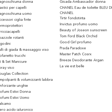
agnoschiuma donna
Gisada Ambassador donna
astici per capelli
CHANEL Eau de toilette BLEU D
CHANEL
agnoschiuma uomo
Tirtir fondotinta
ccessori ciglia finte
Invictus profumo uomo
ermoprotettori
Beauty of Joseon sunscreen
ricciacapelli
Tom Ford Black Orchid
pazzole rotanti
Good Girl profumo
igodini
Prada Paradoxe
ulli di giada & massaggio viso
Master Patch Cosrx
ofanetto trucchi
Breeze Deodorante Argan
it & Set Manicure
La vie est belle
pray viso
ouglas Collection
impolpanti & volumizzanti labbra
inforzante unghie
rofumi Estivi Donna
rofumi Estivi Uomo
alsamo
iero acido ialuronico