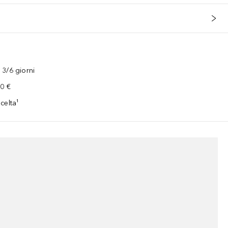
3/6 giorni
00 €
celta¹