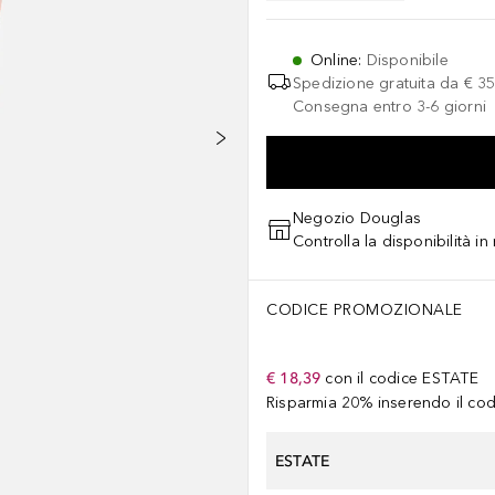
Online
:
Disponibile
Spedizione gratuita da
€ 35
Consegna entro 3-6 giorni
Negozio Douglas
Controlla la disponibilità i
CODICE PROMOZIONALE
€ 18,39
con il codice
ESTATE
Risparmia 20% inserendo il codi
ESTATE