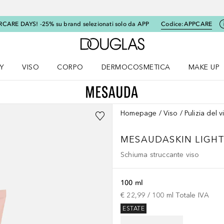
RCARE DAYS! -25% su brand selezionati solo da APP
Codice:
APPCARE
A Douglas Home
Y
VISO
CORPO
DERMOCOSMETICA
MAKE UP
menu K-BEAUTY
Apri il menu Viso
Apri il menu Corpo
Apri il menu DERMOCOSMETICA
Apri il me
Homepage
Viso
Pulizia del v
MESAUDASKIN
LIGH
Schiuma struccante viso
100 ml
€ 22,99
 / 
100
ml
Totale IVA
ESTATE