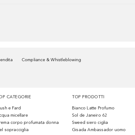
vendita
Compliance & Whistleblowing
OP CATEGORIE
TOP PRODOTTI
lush e Fard
Bianco Latte Profumo
cqua micellare
Sol de Janeiro 62
rema corpo profumata donna
Sweed siero ciglia
el sopracciglia
Gisada Ambassador uomo