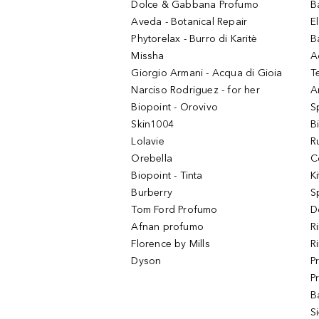
Dolce & Gabbana Profumo
B
Aveda - Botanical Repair
El
Phytorelax - Burro di Karitè
B
Missha
A
Giorgio Armani - Acqua di Gioia
T
Narciso Rodriguez - for her
Ar
Biopoint - Orovivo
S
Skin1004
B
Lolavie
R
Orebella
C
Biopoint - Tinta
K
Burberry
S
Tom Ford Profumo
D
Afnan profumo
R
Florence by Mills
R
Dyson
P
P
B
S