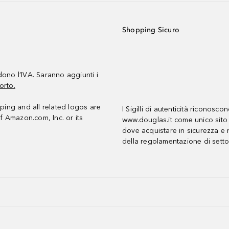
Shopping Sicuro
udono l’IVA. Saranno aggiunti i
orto.
ing and all related logos are
I Sigilli di autenticità riconosco
f Amazon.com, Inc. or its
www.douglas.it come unico sito 
dove acquistare in sicurezza e n
della regolamentazione di setto