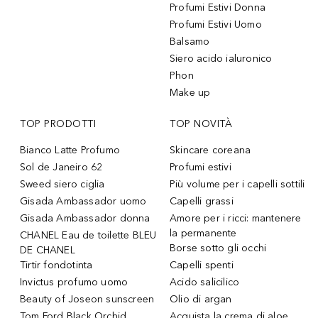
Profumi Estivi Donna
Profumi Estivi Uomo
Balsamo
Siero acido ialuronico
Phon
Make up
TOP PRODOTTI
TOP NOVITÀ
Bianco Latte Profumo
Skincare coreana
Sol de Janeiro 62
Profumi estivi
Sweed siero ciglia
Più volume per i capelli sottili
Gisada Ambassador uomo
Capelli grassi
Gisada Ambassador donna
Amore per i ricci: mantenere
la permanente
CHANEL Eau de toilette BLEU
Borse sotto gli occhi
DE CHANEL
Tirtir fondotinta
Capelli spenti
Invictus profumo uomo
Acido salicilico
Beauty of Joseon sunscreen
Olio di argan
Tom Ford Black Orchid
Acquista la crema di aloe