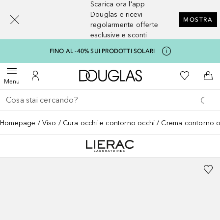
Scarica ora l'app
[navigation.slideout.screenreader]
Douglas e ricevi
MOSTRA
regolarmente offerte
esclusive e sconti
FINO AL -40% SUI PRODOTTI SOLARI
A Douglas Home
Alla Mia Li
Apri menu
Al Mio Account
Al 
Menu
Torna indietro
Esegui ricerca
Homepage
Viso
Cura occhi e contorno occhi
Crema contorno o