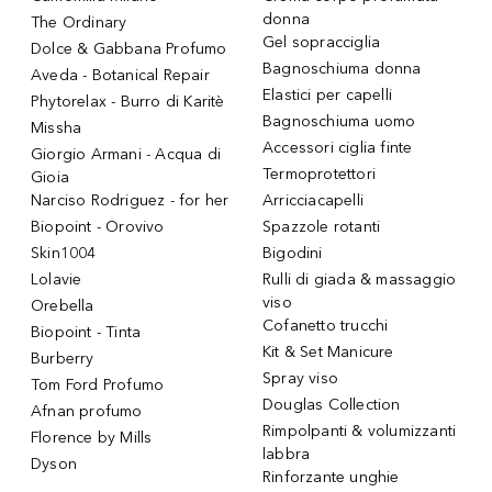
donna
The Ordinary
Gel sopracciglia
Dolce & Gabbana Profumo
Bagnoschiuma donna
Aveda - Botanical Repair
Elastici per capelli
Phytorelax - Burro di Karitè
Bagnoschiuma uomo
Missha
Accessori ciglia finte
Giorgio Armani - Acqua di
Termoprotettori
Gioia
Narciso Rodriguez - for her
Arricciacapelli
Biopoint - Orovivo
Spazzole rotanti
Skin1004
Bigodini
Lolavie
Rulli di giada & massaggio
viso
Orebella
Cofanetto trucchi
Biopoint - Tinta
Kit & Set Manicure
Burberry
Spray viso
Tom Ford Profumo
Douglas Collection
Afnan profumo
Rimpolpanti & volumizzanti
Florence by Mills
labbra
Dyson
Rinforzante unghie