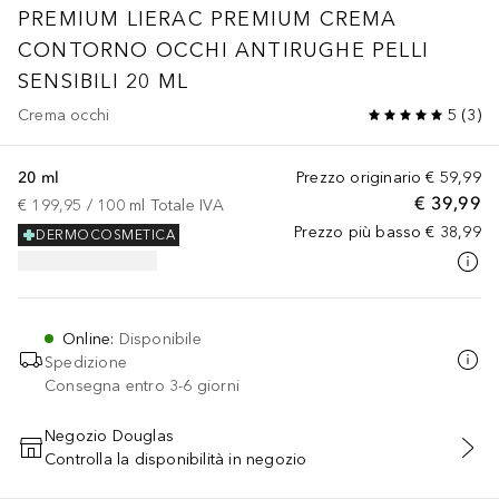
PREMIUM
LIERAC PREMIUM CREMA
CONTORNO OCCHI ANTIRUGHE PELLI
SENSIBILI 20 ML
Crema occhi
5
(
3
)
20 ml
Prezzo originario
€ 59,99
€ 39,99
€ 199,95
 / 
100
ml
Totale IVA
Prezzo più basso
€ 38,99
DERMOCOSMETICA
Online
:
Disponibile
Spedizione
Consegna entro 3-6 giorni
Negozio Douglas
Controlla la disponibilità in negozio
AGGIUNGI AL CARRELLO