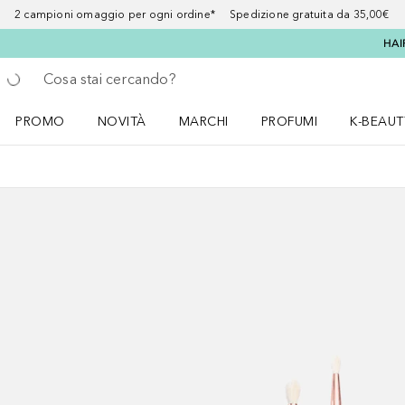
2 campioni omaggio per ogni ordine* Spedizione gratuita da 35,00€
HAI
Torna indietro
Esegui ricerca
PROMO
NOVITÀ
MARCHI
PROFUMI
K-BEAUT
Apri il menu PROMO
Apri il menu NOVITÀ
Apri il menu MARCHI
Apri il menu Profumi
Apri il 