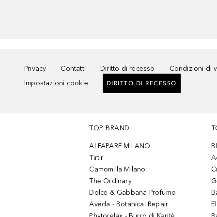
Privacy
Contatti
Diritto di recesso
Condizioni di 
Impostazioni cookie
DIRITTO DI RECESSO
TOP BRAND
T
ALFAPARF MILANO
B
Tirtir
A
Camomilla Milano
C
The Ordinary
G
Dolce & Gabbana Profumo
B
Aveda - Botanical Repair
El
Phytorelax - Burro di Karitè
B