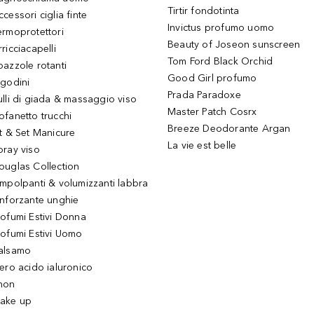
Tirtir fondotinta
ccessori ciglia finte
Invictus profumo uomo
ermoprotettori
Beauty of Joseon sunscreen
ricciacapelli
Tom Ford Black Orchid
pazzole rotanti
Good Girl profumo
igodini
Prada Paradoxe
ulli di giada & massaggio viso
Master Patch Cosrx
ofanetto trucchi
Breeze Deodorante Argan
it & Set Manicure
La vie est belle
pray viso
ouglas Collection
impolpanti & volumizzanti labbra
inforzante unghie
rofumi Estivi Donna
rofumi Estivi Uomo
alsamo
iero acido ialuronico
hon
ake up