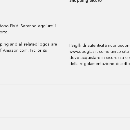
Shopping Sicuro
udono l’IVA. Saranno aggiunti i
orto.
ing and all related logos are
I Sigilli di autenticità riconosco
f Amazon.com, Inc. or its
www.douglas.it come unico sito 
dove acquistare in sicurezza e n
della regolamentazione di setto