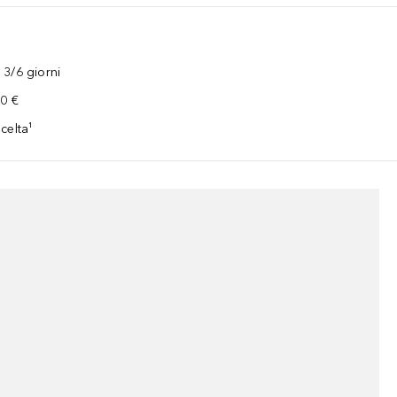
3/6 giorni
00 €
celta¹