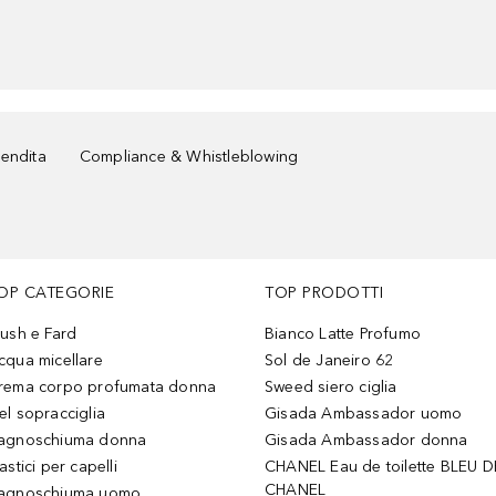
vendita
Compliance & Whistleblowing
OP CATEGORIE
TOP PRODOTTI
lush e Fard
Bianco Latte Profumo
cqua micellare
Sol de Janeiro 62
rema corpo profumata donna
Sweed siero ciglia
el sopracciglia
Gisada Ambassador uomo
agnoschiuma donna
Gisada Ambassador donna
astici per capelli
CHANEL Eau de toilette BLEU D
CHANEL
agnoschiuma uomo