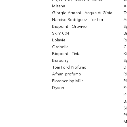
Missha
A
Giorgio Armani - Acqua di Gioia
T
Narciso Rodriguez - for her
Ar
Biopoint - Orovivo
S
Skin1004
B
Lolavie
R
Orebella
C
Biopoint - Tinta
K
Burberry
S
Tom Ford Profumo
D
Afnan profumo
R
Florence by Mills
R
Dyson
P
P
B
S
P
M