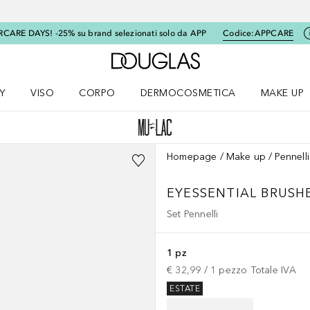
RCARE DAYS! -25% su brand selezionati solo da APP
Codice:
APPCARE
A Douglas Home
Y
VISO
CORPO
DERMOCOSMETICA
MAKE UP
menu K-BEAUTY
Apri il menu Viso
Apri il menu Corpo
Apri il menu DERMOCOSMETICA
Apri il me
Homepage
Make up
Pennell
EYESSENTIAL BRUSH
Set Pennelli
1 pz
€ 32,99
 / 
1
pezzo
Totale IVA
ESTATE