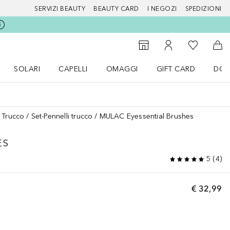
SERVIZI BEAUTY
BEAUTY CARD
I NEGOZI
SPEDIZIONI
Alla Mia Li
Storefinder
Al Mio Account
Al 
SOLARI
CAPELLI
OMAGGI
GIFT CARD
DOU
nu Make up
Apri il menu SOLARI
Apri il menu Capelli
Apri il menu OMAGGI
i Trucco
Set-Pennelli trucco
MULAC Eyessential Brushes
ES
5
(
4
)
€ 32,99