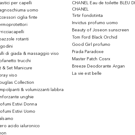
astici per capelli
CHANEL Eau de toilette BLEU D
CHANEL
agnoschiuma uomo
Tirtir fondotinta
ccessori ciglia finte
Invictus profumo uomo
ermoprotettori
Beauty of Joseon sunscreen
ricciacapelli
Tom Ford Black Orchid
pazzole rotanti
Good Girl profumo
igodini
Prada Paradoxe
ulli di giada & massaggio viso
Master Patch Cosrx
ofanetto trucchi
Breeze Deodorante Argan
it & Set Manicure
La vie est belle
pray viso
ouglas Collection
impolpanti & volumizzanti labbra
inforzante unghie
rofumi Estivi Donna
rofumi Estivi Uomo
alsamo
iero acido ialuronico
hon