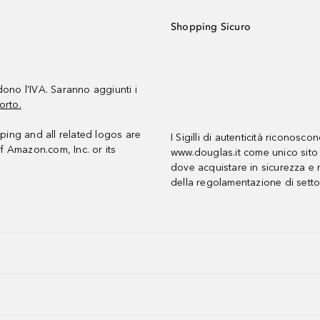
Shopping Sicuro
udono l’IVA. Saranno aggiunti i
orto.
ing and all related logos are
I Sigilli di autenticità riconosco
f Amazon.com, Inc. or its
www.douglas.it come unico sito 
dove acquistare in sicurezza e n
della regolamentazione di setto