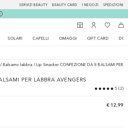
SERVIZI BEAUTY
BEAUTY CARD
I NEGOZI
SPEDIZIONI
Alla Mia Li
Storefinder
Al Mio Account
Al 
SOLARI
CAPELLI
OMAGGI
GIFT CARD
DOU
nu Make up
Apri il menu SOLARI
Apri il menu Capelli
Apri il menu OMAGGI
Balsamo labbra
Lip Smacker CONFEZIONE DA 8 BALSAMI PER 
ALSAMI PER LABBRA AVENGERS
5
(
2
)
€ 12,99