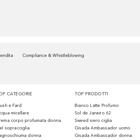
vendita
Compliance & Whistleblowing
OP CATEGORIE
TOP PRODOTTI
lush e Fard
Bianco Latte Profumo
cqua micellare
Sol de Janeiro 62
rema corpo profumata donna
Sweed siero ciglia
el sopracciglia
Gisada Ambassador uomo
agnoschiuma donna
Gisada Ambassador donna