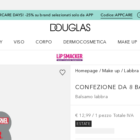
RCARE DAYS! -25% su brand selezionati solo da APP
Codice:
APPCARE
A Douglas Home
Y
VISO
CORPO
DERMOCOSMETICA
MAKE UP
menu K-BEAUTY
Apri il menu Viso
Apri il menu Corpo
Apri il menu DERMOCOSMETICA
Apri il me
Homepage
Make up
Labbra
CONFEZIONE DA 8 B
Balsamo labbra
€ 12,99
 / 
1
pezzo
Totale IVA
ESTATE