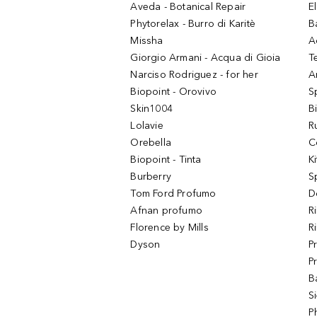
Aveda - Botanical Repair
El
Phytorelax - Burro di Karitè
B
Missha
A
Giorgio Armani - Acqua di Gioia
T
Narciso Rodriguez - for her
Ar
Biopoint - Orovivo
S
Skin1004
B
Lolavie
R
Orebella
C
Biopoint - Tinta
K
Burberry
S
Tom Ford Profumo
D
Afnan profumo
R
Florence by Mills
R
Dyson
P
P
B
S
P