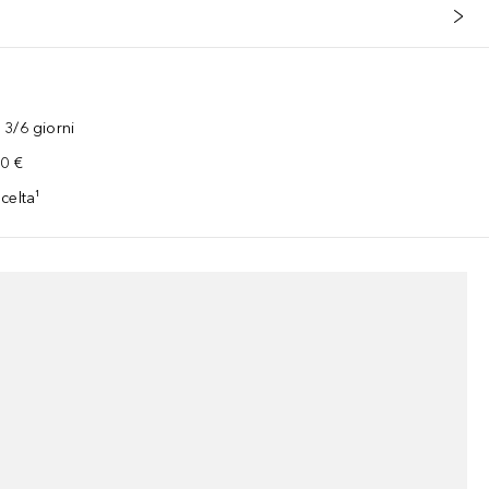
3/6 giorni
00 €
celta¹