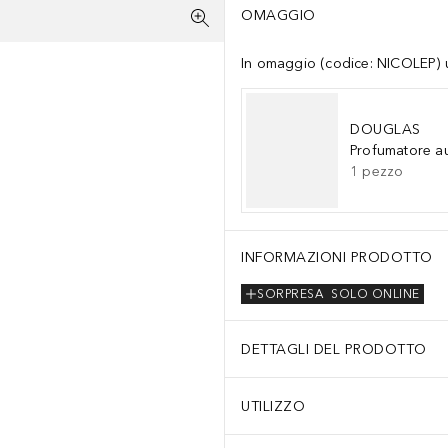
OMAGGIO
In omaggio (codice: NICOLEP) un
DOUGLAS
Profumatore a
1
pezzo
UCRALOSE, PHENOXYETHANOL, TOCOPHERYL ACETATE, SORBIC ACID
INFORMAZIONI PRODOTTO
SORPRESA
SOLO ONLINE
DETTAGLI DEL PRODOTTO
UTILIZZO