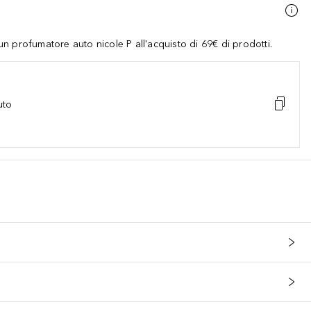
 profumatore auto nicole P all'acquisto di 69€ di prodotti.
uto
, TOCOPHEROL, LIMONENE, GLYCINE SOJA OIL, CI 77891, CI 45