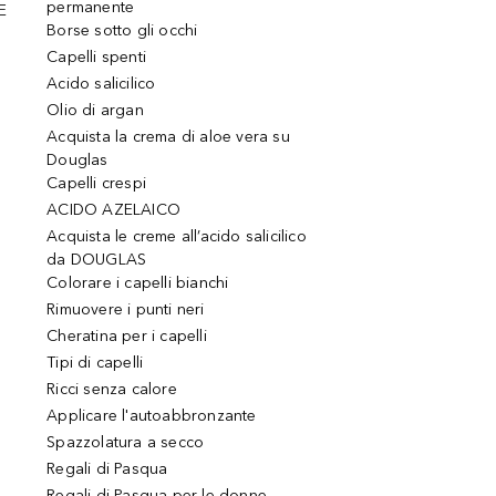
permanente
E
Borse sotto gli occhi
Capelli spenti
Acido salicilico
Olio di argan
Acquista la crema di aloe vera su
Douglas
Capelli crespi
ACIDO AZELAICO
Acquista le creme all’acido salicilico
da DOUGLAS
Colorare i capelli bianchi
Rimuovere i punti neri
Cheratina per i capelli
Tipi di capelli
Ricci senza calore
Applicare l'autoabbronzante
Spazzolatura a secco
Regali di Pasqua
Regali di Pasqua per le donne