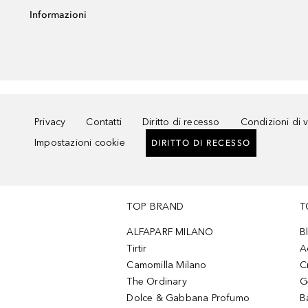
Informazioni
Privacy
Contatti
Diritto di recesso
Condizioni di 
Impostazioni cookie
DIRITTO DI RECESSO
TOP BRAND
T
ALFAPARF MILANO
B
Tirtir
A
Camomilla Milano
C
The Ordinary
G
Dolce & Gabbana Profumo
B