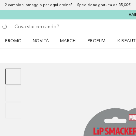
2 campioni omaggio per ogni ordine* Spedizione gratuita da 35,00€
HAI
Torna indietro
Esegui ricerca
PROMO
NOVITÀ
MARCHI
PROFUMI
K-BEAUT
Apri il menu PROMO
Apri il menu NOVITÀ
Apri il menu MARCHI
Apri il menu Profumi
Apri il 