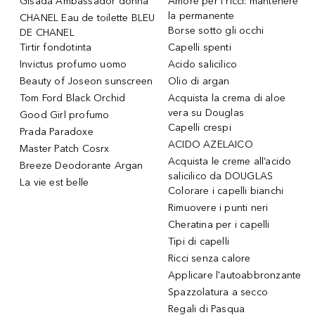
Gisada Ambassador donna
Amore per i ricci: mantenere
la permanente
CHANEL Eau de toilette BLEU
Borse sotto gli occhi
DE CHANEL
Tirtir fondotinta
Capelli spenti
Invictus profumo uomo
Acido salicilico
Beauty of Joseon sunscreen
Olio di argan
Tom Ford Black Orchid
Acquista la crema di aloe
vera su Douglas
Good Girl profumo
Capelli crespi
Prada Paradoxe
ACIDO AZELAICO
Master Patch Cosrx
Acquista le creme all’acido
Breeze Deodorante Argan
salicilico da DOUGLAS
La vie est belle
Colorare i capelli bianchi
Rimuovere i punti neri
Cheratina per i capelli
Tipi di capelli
Ricci senza calore
Applicare l'autoabbronzante
Spazzolatura a secco
Regali di Pasqua