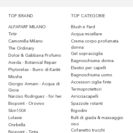
TOP BRAND
TOP CATEGORIE
ALFAPARF MILANO
Blush e Fard
Tirtir
Acqua micellare
Camomilla Milano
Crema corpo profumata
donna
The Ordinary
Gel sopracciglia
Dolce & Gabbana Profumo
Bagnoschiuma donna
Aveda - Botanical Repair
Elastici per capelli
Phytorelax - Burro di Karitè
Bagnoschiuma uomo
Missha
Accessori ciglia finte
Giorgio Armani - Acqua di
Termoprotettori
Gioia
Narciso Rodriguez - for her
Arricciacapelli
Biopoint - Orovivo
Spazzole rotanti
Skin1004
Bigodini
Lolavie
Rulli di giada & massaggio
viso
Orebella
Cofanetto trucchi
Biopoint - Tinta