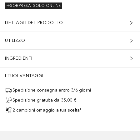
SORPRESA
SOLO ONLINE
DETTAGLI DEL PRODOTTO
UTILIZZO
: Un profumo avvolgente con note floreali, intense e legnose
INGREDIENTI
I TUOI VANTAGGI
Spedizione consegna entro 3/6 giorni
Spedizione gratuita da 35,00 €
2 campioni omaggio a tua scelta¹