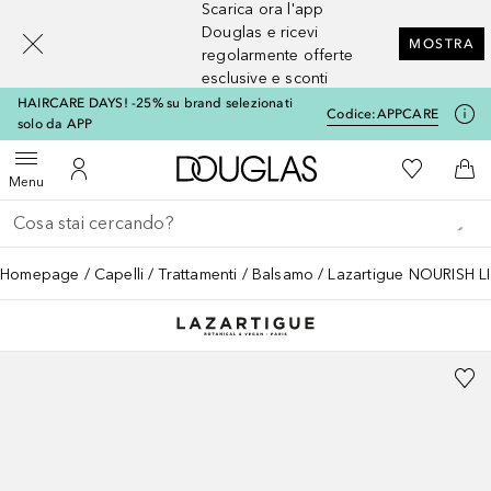
Scarica ora l'app
[navigation.slideout.screenreader]
Douglas e ricevi
MOSTRA
regolarmente offerte
esclusive e sconti
HAIRCARE DAYS! -25% su brand selezionati
Codice:
APPCARE
solo da APP
A Douglas Home
Alla Mia Li
Apri menu
Al Mio Account
Al 
Menu
Torna indietro
Esegui ricerca
Homepage
Capelli
Trattamenti
Balsamo
Lazartigue NOURISH L