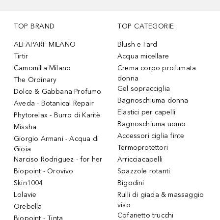
TOP BRAND
TOP CATEGORIE
ALFAPARF MILANO
Blush e Fard
Tirtir
Acqua micellare
Camomilla Milano
Crema corpo profumata
donna
The Ordinary
Gel sopracciglia
Dolce & Gabbana Profumo
Bagnoschiuma donna
Aveda - Botanical Repair
Elastici per capelli
Phytorelax - Burro di Karitè
Bagnoschiuma uomo
Missha
Accessori ciglia finte
Giorgio Armani - Acqua di
Termoprotettori
Gioia
Narciso Rodriguez - for her
Arricciacapelli
Biopoint - Orovivo
Spazzole rotanti
Skin1004
Bigodini
Lolavie
Rulli di giada & massaggio
viso
Orebella
Cofanetto trucchi
Biopoint - Tinta