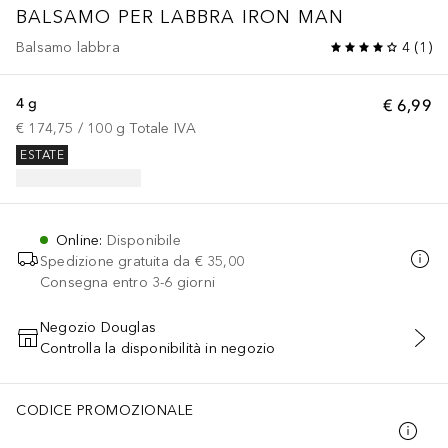
BALSAMO PER LABBRA IRON MAN
Balsamo labbra
4
(
1
)
4 g
€ 6,99
€ 174,75
 / 
100
g
Totale IVA
ESTATE
Online
:
Disponibile
Spedizione gratuita da
€ 35,00
Consegna entro 3-6 giorni
Negozio Douglas
Controlla la disponibilità in negozio
AGGIUNGI AL CARRELLO
CODICE PROMOZIONALE