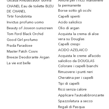
Gisada Ambassador donna
Amore per i ricci: mantenere
la permanente
CHANEL Eau de toilette BLEU
Borse sotto gli occhi
DE CHANEL
Tirtir fondotinta
Capelli spenti
Invictus profumo uomo
Acido salicilico
Beauty of Joseon sunscreen
Olio di argan
Tom Ford Black Orchid
Acquista la crema di aloe
vera su Douglas
Good Girl profumo
Capelli crespi
Prada Paradoxe
ACIDO AZELAICO
Master Patch Cosrx
Acquista le creme all’acido
Breeze Deodorante Argan
salicilico da DOUGLAS
La vie est belle
Colorare i capelli bianchi
Rimuovere i punti neri
Cheratina per i capelli
Tipi di capelli
Ricci senza calore
Applicare l'autoabbronzante
Spazzolatura a secco
Regali di Pasqua