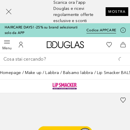
Scarica ora l'app
[navigation.slideout.screenreader]
Douglas e ricevi
MOSTRA
regolarmente offerte
esclusive e sconti
HAIRCARE DAYS! -25% su brand selezionati
Codice:
APPCARE
solo da APP
A Douglas Home
Alla Mia Li
Apri menu
Al Mio Account
Al 
Menu
Torna indietro
Esegui ricerca
Homepage
Make up
Labbra
Balsamo labbra
Lip Smacker BA