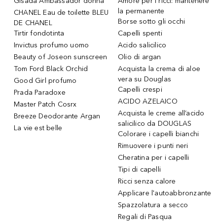
Gisada Ambassador donna
Amore per i ricci: mantenere
la permanente
CHANEL Eau de toilette BLEU
Borse sotto gli occhi
DE CHANEL
Tirtir fondotinta
Capelli spenti
Invictus profumo uomo
Acido salicilico
Beauty of Joseon sunscreen
Olio di argan
Tom Ford Black Orchid
Acquista la crema di aloe
vera su Douglas
Good Girl profumo
Capelli crespi
Prada Paradoxe
ACIDO AZELAICO
Master Patch Cosrx
Acquista le creme all’acido
Breeze Deodorante Argan
salicilico da DOUGLAS
La vie est belle
Colorare i capelli bianchi
Rimuovere i punti neri
Cheratina per i capelli
Tipi di capelli
Ricci senza calore
Applicare l'autoabbronzante
Spazzolatura a secco
Regali di Pasqua