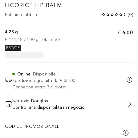
LICORICE LIP BALM
Balsamo labbra
0
(
0
)
4.25 g
€ 6,00
€ 141,18
 / 
100
g
Totale IVA
ESTATE
Online
:
Disponibile
Spedizione gratuita da
€ 35,00
Consegna entro 3-6 giorni
Negozio Douglas
Controlla la disponibilità in negozio
AGGIUNGI AL CARRELLO
CODICE PROMOZIONALE