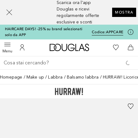
Scarica ora l'app
[navigation.slideout.screenreader]
Douglas e ricevi
MOSTRA
regolarmente offerte
esclusive e sconti
HAIRCARE DAYS! -25% su brand selezionati
Codice:
APPCARE
solo da APP
A Douglas Home
Alla Mia Li
Apri menu
Al Mio Account
Al 
Menu
Torna indietro
Esegui ricerca
Homepage
Make up
Labbra
Balsamo labbra
HURRAW! Licorice