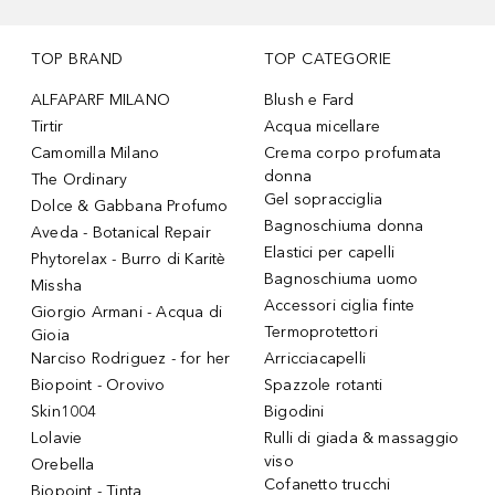
TOP BRAND
TOP CATEGORIE
ALFAPARF MILANO
Blush e Fard
Tirtir
Acqua micellare
Camomilla Milano
Crema corpo profumata
donna
The Ordinary
Gel sopracciglia
Dolce & Gabbana Profumo
Bagnoschiuma donna
Aveda - Botanical Repair
Elastici per capelli
Phytorelax - Burro di Karitè
Bagnoschiuma uomo
Missha
Accessori ciglia finte
Giorgio Armani - Acqua di
Termoprotettori
Gioia
Narciso Rodriguez - for her
Arricciacapelli
Biopoint - Orovivo
Spazzole rotanti
Skin1004
Bigodini
Lolavie
Rulli di giada & massaggio
viso
Orebella
Cofanetto trucchi
Biopoint - Tinta