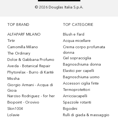
©
2026
Douglas Italia S.p.A.
TOP BRAND
TOP CATEGORIE
ALFAPARF MILANO
Blush e Fard
Tirtir
Acqua micellare
Camomilla Milano
Crema corpo profumata
donna
The Ordinary
Gel sopracciglia
Dolce & Gabbana Profumo
Bagnoschiuma donna
Aveda - Botanical Repair
Elastici per capelli
Phytorelax - Burro di Karitè
Bagnoschiuma uomo
Missha
Accessori ciglia finte
Giorgio Armani - Acqua di
Termoprotettori
Gioia
Narciso Rodriguez - for her
Arricciacapelli
Biopoint - Orovivo
Spazzole rotanti
Skin1004
Bigodini
Lolavie
Rulli di giada & massaggio