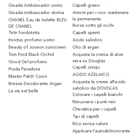
Gisada Ambassador uomo
Capelli grassi
Gisada Ambassador donna
Amore per i ricci: mantenere
la permanente
CHANEL Eau de toilette BLEU
Borse sotto gli occhi
DE CHANEL
Tirtir fondotinta
Capelli spenti
Invictus profumo uomo
Acido salicilico
Beauty of Joseon sunscreen
Olio di argan
Tom Ford Black Orchid
Acquista la crema di aloe
vera su Douglas
Good Girl profumo
Capelli crespi
Prada Paradoxe
ACIDO AZELAICO
Master Patch Cosrx
Acquista le creme all’acido
Breeze Deodorante Argan
salicilico da DOUGLAS
La vie est belle
Colorare i capelli bianchi
Rimuovere i punti neri
Cheratina per i capelli
Tipi di capelli
Ricci senza calore
Applicare l'autoabbronzante