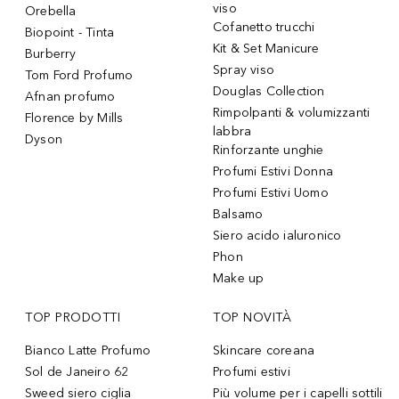
viso
Orebella
Cofanetto trucchi
Biopoint - Tinta
Kit & Set Manicure
Burberry
Spray viso
Tom Ford Profumo
Douglas Collection
Afnan profumo
Rimpolpanti & volumizzanti
Florence by Mills
labbra
Dyson
Rinforzante unghie
Profumi Estivi Donna
Profumi Estivi Uomo
Balsamo
Siero acido ialuronico
Phon
Make up
TOP PRODOTTI
TOP NOVITÀ
Bianco Latte Profumo
Skincare coreana
Sol de Janeiro 62
Profumi estivi
Sweed siero ciglia
Più volume per i capelli sottili