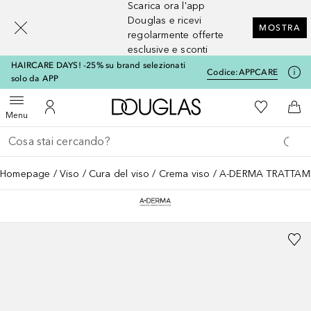
Scarica ora l'app
[navigation.slideout.screenreader]
Douglas e ricevi
MOSTRA
regolarmente offerte
esclusive e sconti
HAIRCARE DAYS! -25% su brand selezionati
Codice:
APPCARE
solo da APP
A Douglas Home
Alla Mia Li
Apri menu
Al Mio Account
Al 
Menu
Torna indietro
Esegui ricerca
Homepage
Viso
Cura del viso
Crema viso
A-DERMA TRATTAM