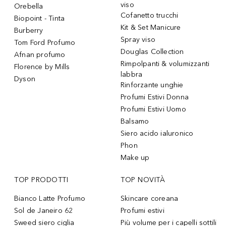
viso
Orebella
Cofanetto trucchi
Biopoint - Tinta
Kit & Set Manicure
Burberry
Spray viso
Tom Ford Profumo
Douglas Collection
Afnan profumo
Rimpolpanti & volumizzanti
Florence by Mills
labbra
Dyson
Rinforzante unghie
Profumi Estivi Donna
Profumi Estivi Uomo
Balsamo
Siero acido ialuronico
Phon
Make up
TOP PRODOTTI
TOP NOVITÀ
Bianco Latte Profumo
Skincare coreana
Sol de Janeiro 62
Profumi estivi
Sweed siero ciglia
Più volume per i capelli sottili