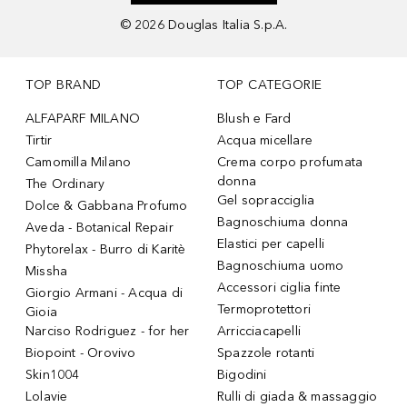
©
2026
Douglas Italia S.p.A.
TOP BRAND
TOP CATEGORIE
ALFAPARF MILANO
Blush e Fard
Tirtir
Acqua micellare
Camomilla Milano
Crema corpo profumata
donna
The Ordinary
Gel sopracciglia
Dolce & Gabbana Profumo
Bagnoschiuma donna
Aveda - Botanical Repair
Elastici per capelli
Phytorelax - Burro di Karitè
Bagnoschiuma uomo
Missha
Accessori ciglia finte
Giorgio Armani - Acqua di
Termoprotettori
Gioia
Narciso Rodriguez - for her
Arricciacapelli
Biopoint - Orovivo
Spazzole rotanti
Skin1004
Bigodini
Lolavie
Rulli di giada & massaggio