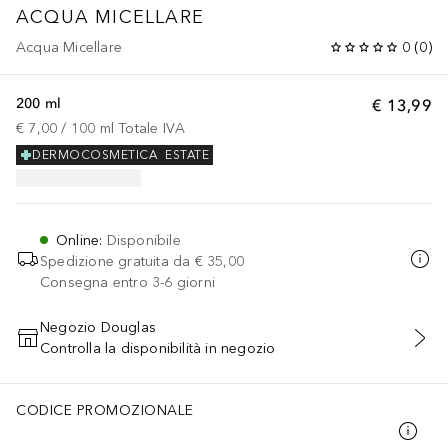
ACQUA MICELLARE
Acqua Micellare
0
(
0
)
200 ml
€ 13,99
€ 7,00
 / 
100
ml
Totale IVA
DERMOCOSMETICA
ESTATE
Online
:
Disponibile
Spedizione gratuita da
€ 35,00
Consegna entro 3-6 giorni
Negozio Douglas
Controlla la disponibilità in negozio
AGGIUNGI AL CARRELLO
CODICE PROMOZIONALE