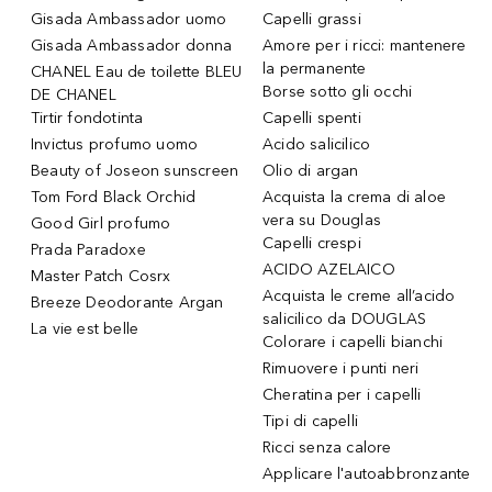
Gisada Ambassador uomo
Capelli grassi
Gisada Ambassador donna
Amore per i ricci: mantenere
la permanente
CHANEL Eau de toilette BLEU
Borse sotto gli occhi
DE CHANEL
Tirtir fondotinta
Capelli spenti
Invictus profumo uomo
Acido salicilico
Beauty of Joseon sunscreen
Olio di argan
Tom Ford Black Orchid
Acquista la crema di aloe
vera su Douglas
Good Girl profumo
Capelli crespi
Prada Paradoxe
ACIDO AZELAICO
Master Patch Cosrx
Acquista le creme all’acido
Breeze Deodorante Argan
salicilico da DOUGLAS
La vie est belle
Colorare i capelli bianchi
Rimuovere i punti neri
Cheratina per i capelli
Tipi di capelli
Ricci senza calore
Applicare l'autoabbronzante