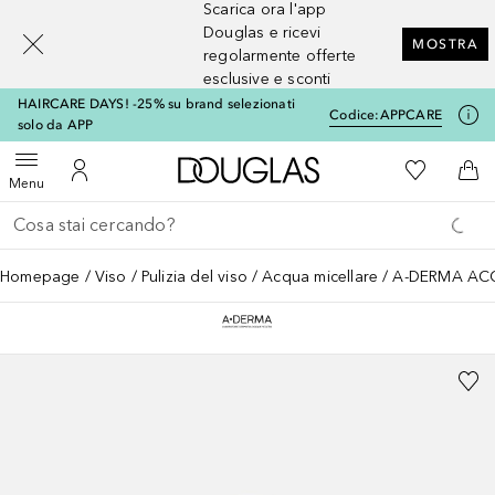
Scarica ora l'app
[navigation.slideout.screenreader]
Douglas e ricevi
MOSTRA
regolarmente offerte
esclusive e sconti
HAIRCARE DAYS! -25% su brand selezionati
Codice:
APPCARE
solo da APP
A Douglas Home
Alla Mia Li
Apri menu
Al Mio Account
Al 
Menu
Torna indietro
Esegui ricerca
Homepage
Viso
Pulizia del viso
Acqua micellare
A-DERMA AC