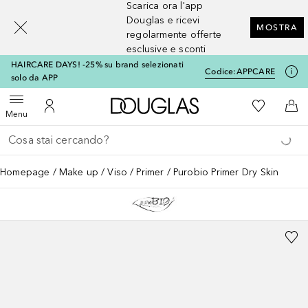
Scarica ora l'app
[navigation.slideout.screenreader]
Douglas e ricevi
MOSTRA
regolarmente offerte
esclusive e sconti
HAIRCARE DAYS! -25% su brand selezionati
Codice:
APPCARE
solo da APP
A Douglas Home
Alla Mia Li
Apri menu
Al Mio Account
Al 
Menu
Torna indietro
Esegui ricerca
Homepage
Make up
Viso
Primer
Purobio Primer Dry Skin