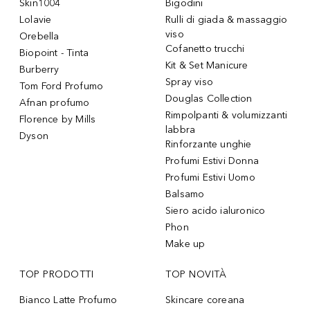
Skin1004
Bigodini
Lolavie
Rulli di giada & massaggio
viso
Orebella
Cofanetto trucchi
Biopoint - Tinta
Kit & Set Manicure
Burberry
Spray viso
Tom Ford Profumo
Douglas Collection
Afnan profumo
Rimpolpanti & volumizzanti
Florence by Mills
labbra
Dyson
Rinforzante unghie
Profumi Estivi Donna
Profumi Estivi Uomo
Balsamo
Siero acido ialuronico
Phon
Make up
TOP PRODOTTI
TOP NOVITÀ
Bianco Latte Profumo
Skincare coreana