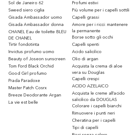
Sol de Janeiro 62
Profumi estivi
Sweed siero ciglia
Più volume per i capelli sottili
Gisada Ambassador uomo
Capelli grassi
Gisada Ambassador donna
Amore per i ricci: mantenere
la permanente
CHANEL Eau de toilette BLEU
Borse sotto gli occhi
DE CHANEL
Tirtir fondotinta
Capelli spenti
Invictus profumo uomo
Acido salicilico
Beauty of Joseon sunscreen
Olio di argan
Tom Ford Black Orchid
Acquista la crema di aloe
vera su Douglas
Good Girl profumo
Capelli crespi
Prada Paradoxe
ACIDO AZELAICO
Master Patch Cosrx
Acquista le creme all’acido
Breeze Deodorante Argan
salicilico da DOUGLAS
La vie est belle
Colorare i capelli bianchi
Rimuovere i punti neri
Cheratina per i capelli
Tipi di capelli
Ricci senza calore