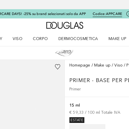
RCARE DAYS! -25% su brand selezionati solo da APP
Codice:
APPCARE
A Douglas Home
Y
VISO
CORPO
DERMOCOSMETICA
MAKE UP
menu K-BEAUTY
Apri il menu Viso
Apri il menu Corpo
Apri il menu DERMOCOSMETICA
Apri il me
Homepage
Make up
Viso
P
PRIMER - BASE PER 
Primer
15 ml
€ 59,33
 / 
100
ml
Totale IVA
ESTATE