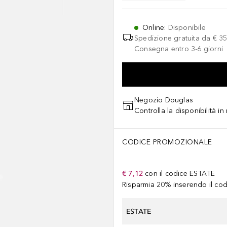
Online
:
Disponibile
Spedizione gratuita da
€ 35
Consegna entro 3-6 giorni
Negozio Douglas
Controlla la disponibilità i
CODICE PROMOZIONALE
€ 7,12
con il codice
ESTATE
Risparmia 20% inserendo il codi
ESTATE