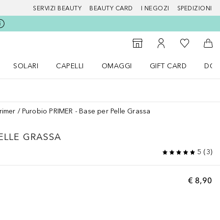
SERVIZI BEAUTY
BEAUTY CARD
I NEGOZI
SPEDIZIONI
Alla Mia Li
Storefinder
Al Mio Account
Al 
SOLARI
CAPELLI
OMAGGI
GIFT CARD
DOU
nu Make up
Apri il menu SOLARI
Apri il menu Capelli
Apri il menu OMAGGI
rimer
Purobio PRIMER - Base per Pelle Grassa
PELLE GRASSA
5
(
3
)
€ 8,90