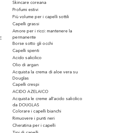
Skincare coreana
Profumi estivi
Più volume per i capelli sottili
Capelli grassi
Amore per i ricci: mantenere la
permanente
E
Borse sotto gli occhi
Capelli spenti
Acido salicilico
Olio di argan
Acquista la crema di aloe vera su
Douglas
Capelli crespi
ACIDO AZELAICO
Acquista le creme all’acido salicilico
da DOUGLAS
Colorare i capelli bianchi
Rimuovere i punti neri
Cheratina per i capelli
Tipi di capelli