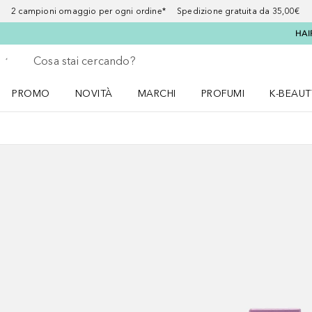
2 campioni omaggio per ogni ordine* Spedizione gratuita da 35,00€
HAI
Torna indietro
Esegui ricerca
PROMO
NOVITÀ
MARCHI
PROFUMI
K-BEAUT
Apri il menu PROMO
Apri il menu NOVITÀ
Apri il menu MARCHI
Apri il menu Profumi
Apri il 