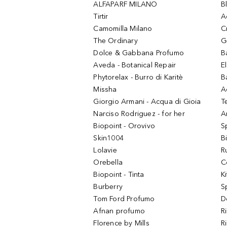
ALFAPARF MILANO
B
Tirtir
A
Camomilla Milano
C
The Ordinary
G
Dolce & Gabbana Profumo
B
Aveda - Botanical Repair
El
Phytorelax - Burro di Karitè
B
Missha
A
Giorgio Armani - Acqua di Gioia
T
Narciso Rodriguez - for her
Ar
Biopoint - Orovivo
S
Skin1004
B
Lolavie
R
Orebella
C
Biopoint - Tinta
K
Burberry
S
Tom Ford Profumo
D
Afnan profumo
R
Florence by Mills
R