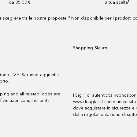
da 35,00 €
a tua scelta¹
 scegliere tra le nostre proposte ² Non disponibile per i prodotti 
Shopping Sicuro
udono l’IVA. Saranno aggiunti i
orto.
ing and all related logos are
I Sigilli di autenticità riconosco
f Amazon.com, Inc. or its
www.douglas.it come unico sito 
dove acquistare in sicurezza e n
della regolamentazione di setto