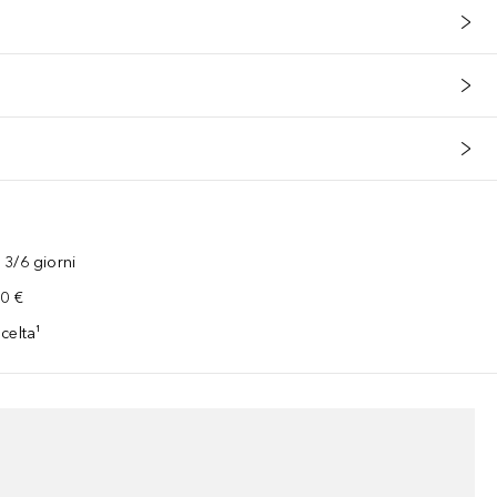
3/6 giorni
00 €
celta¹