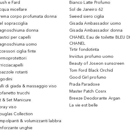
lush e Fard
Bianco Latte Profumo
cqua micellare
Sol de Janeiro 62
rema corpo profumata donna
Sweed siero ciglia
el sopracciglia
Gisada Ambassador uomo
agnoschiuma donna
Gisada Ambassador donna
astici per capelli
CHANEL Eau de toilette BLEU D
CHANEL
agnoschiuma uomo
Tirtir fondotinta
ccessori ciglia finte
Invictus profumo uomo
ermoprotettori
Beauty of Joseon sunscreen
ricciacapelli
Tom Ford Black Orchid
pazzole rotanti
Good Girl profumo
igodini
Prada Paradoxe
ulli di giada & massaggio viso
Master Patch Cosrx
ofanetto trucchi
Breeze Deodorante Argan
it & Set Manicure
La vie est belle
pray viso
ouglas Collection
impolpanti & volumizzanti labbra
inforzante unghie