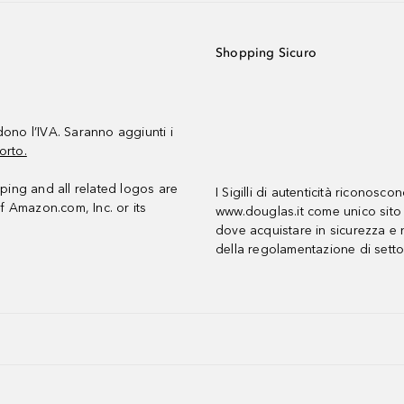
Shopping Sicuro
udono l’IVA. Saranno aggiunti i
orto.
ing and all related logos are
I Sigilli di autenticità riconosco
f Amazon.com, Inc. or its
www.douglas.it come unico sito 
dove acquistare in sicurezza e n
della regolamentazione di setto