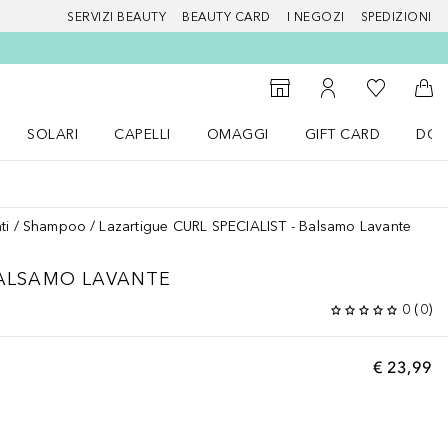
SERVIZI BEAUTY
BEAUTY CARD
I NEGOZI
SPEDIZIONI
Alla Mia Li
Storefinder
Al Mio Account
Al 
SOLARI
CAPELLI
OMAGGI
GIFT CARD
DOU
nu Make up
Apri il menu SOLARI
Apri il menu Capelli
Apri il menu OMAGGI
ti
Shampoo
Lazartigue CURL SPECIALIST - Balsamo Lavante
BALSAMO LAVANTE
0
(
0
)
€ 23,99