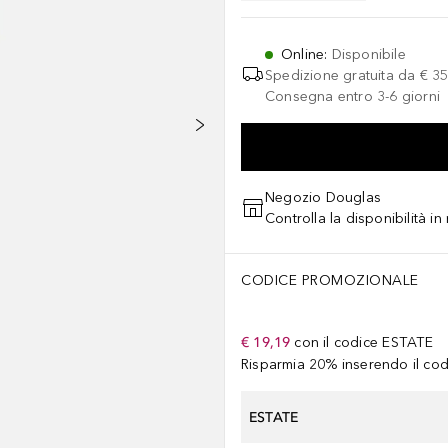
Online
:
Disponibile
Spedizione gratuita da
€ 35
Consegna entro 3-6 giorni
Negozio Douglas
Controlla la disponibilità i
CODICE PROMOZIONALE
€ 19,19
con il codice
ESTATE
Risparmia 20% inserendo il codi
ESTATE