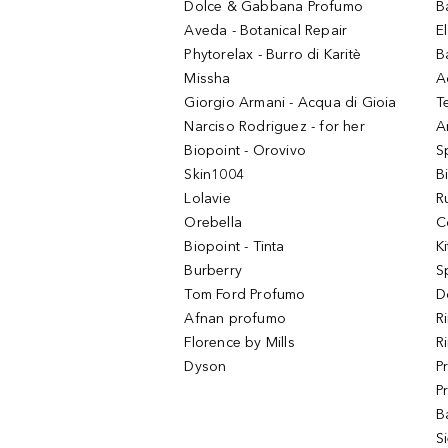
Dolce & Gabbana Profumo
B
Aveda - Botanical Repair
El
Phytorelax - Burro di Karitè
B
Missha
A
Giorgio Armani - Acqua di Gioia
T
Narciso Rodriguez - for her
Ar
Biopoint - Orovivo
S
Skin1004
B
Lolavie
R
Orebella
C
Biopoint - Tinta
K
Burberry
S
Tom Ford Profumo
D
Afnan profumo
R
Florence by Mills
R
Dyson
P
P
B
S