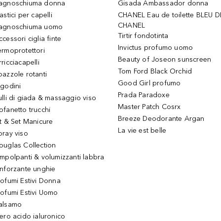
agnoschiuma donna
Gisada Ambassador donna
astici per capelli
CHANEL Eau de toilette BLEU D
CHANEL
agnoschiuma uomo
Tirtir fondotinta
ccessori ciglia finte
Invictus profumo uomo
ermoprotettori
Beauty of Joseon sunscreen
ricciacapelli
Tom Ford Black Orchid
pazzole rotanti
Good Girl profumo
igodini
Prada Paradoxe
ulli di giada & massaggio viso
Master Patch Cosrx
ofanetto trucchi
Breeze Deodorante Argan
it & Set Manicure
La vie est belle
pray viso
ouglas Collection
impolpanti & volumizzanti labbra
inforzante unghie
rofumi Estivi Donna
rofumi Estivi Uomo
alsamo
iero acido ialuronico