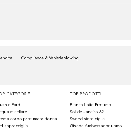
vendita
Compliance & Whistleblowing
OP CATEGORIE
TOP PRODOTTI
lush e Fard
Bianco Latte Profumo
cqua micellare
Sol de Janeiro 62
rema corpo profumata donna
Sweed siero ciglia
el sopracciglia
Gisada Ambassador uomo