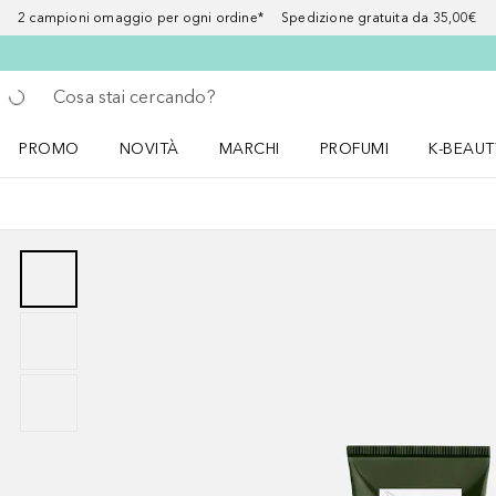
2 campioni omaggio per ogni ordine* Spedizione gratuita da 35,00€
Torna indietro
Esegui ricerca
PROMO
NOVITÀ
MARCHI
PROFUMI
K-BEAUT
Apri il menu PROMO
Apri il menu NOVITÀ
Apri il menu MARCHI
Apri il menu Profumi
Apri il 