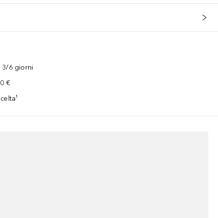
3/6 giorni
00 €
celta¹