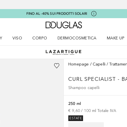
FINO AL -40% SUI PRODOTTI SOLARI
A Douglas Home
Y
VISO
CORPO
DERMOCOSMETICA
MAKE UP
menu K-BEAUTY
Apri il menu Viso
Apri il menu Corpo
Apri il menu DERMOCOSMETICA
Apri il me
Homepage
Capelli
Trattamen
CURL SPECIALIST - 
Shampoo capelli
250 ml
€ 9,60
 / 
100
ml
Totale IVA
ESTATE