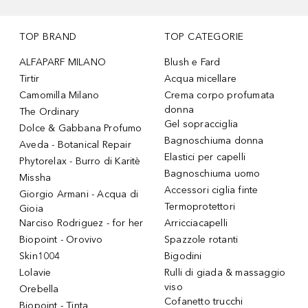
TOP BRAND
TOP CATEGORIE
ALFAPARF MILANO
Blush e Fard
Tirtir
Acqua micellare
Camomilla Milano
Crema corpo profumata
donna
The Ordinary
Gel sopracciglia
Dolce & Gabbana Profumo
Bagnoschiuma donna
Aveda - Botanical Repair
Elastici per capelli
Phytorelax - Burro di Karitè
Bagnoschiuma uomo
Missha
Accessori ciglia finte
Giorgio Armani - Acqua di
Termoprotettori
Gioia
Narciso Rodriguez - for her
Arricciacapelli
Biopoint - Orovivo
Spazzole rotanti
Skin1004
Bigodini
Lolavie
Rulli di giada & massaggio
viso
Orebella
Cofanetto trucchi
Biopoint - Tinta