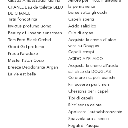
Gisada Ambassador donna
Amore per i ricci: mantenere
la permanente
CHANEL Eau de toilette BLEU
Borse sotto gli occhi
DE CHANEL
Tirtir fondotinta
Capelli spenti
Invictus profumo uomo
Acido salicilico
Beauty of Joseon sunscreen
Olio di argan
Tom Ford Black Orchid
Acquista la crema di aloe
vera su Douglas
Good Girl profumo
Capelli crespi
Prada Paradoxe
ACIDO AZELAICO
Master Patch Cosrx
Acquista le creme all’acido
Breeze Deodorante Argan
salicilico da DOUGLAS
La vie est belle
Colorare i capelli bianchi
Rimuovere i punti neri
Cheratina per i capelli
Tipi di capelli
Ricci senza calore
Applicare l'autoabbronzante
Spazzolatura a secco
Regali di Pasqua