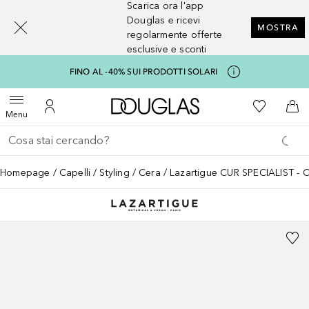
Scarica ora l'app
[navigation.slideout.screenreader]
Douglas e ricevi
MOSTRA
regolarmente offerte
esclusive e sconti
FINO AL -40% SUI PRODOTTI SOLARI
A Douglas Home
Alla Mia Li
Apri menu
Al Mio Account
Al 
Menu
Torna indietro
Esegui ricerca
Homepage
Capelli
Styling
Cera
Lazartigue CUR SPECIALIST - C