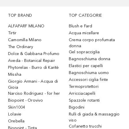
TOP BRAND
TOP CATEGORIE
ALFAPARF MILANO
Blush e Fard
Tirtir
Acqua micellare
Camomilla Milano
Crema corpo profumata
donna
The Ordinary
Gel sopracciglia
Dolce & Gabbana Profumo
Bagnoschiuma donna
Aveda - Botanical Repair
Elastici per capelli
Phytorelax - Burro di Karitè
Bagnoschiuma uomo
Missha
Accessori ciglia finte
Giorgio Armani - Acqua di
Termoprotettori
Gioia
Narciso Rodriguez - for her
Arricciacapelli
Biopoint - Orovivo
Spazzole rotanti
Skin1004
Bigodini
Lolavie
Rulli di giada & massaggio
viso
Orebella
Cofanetto trucchi
Biopoint - Tinta