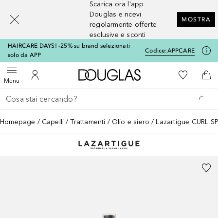
Scarica ora l'app
[navigation.slideout.screenreader]
Douglas e ricevi
MOSTRA
regolarmente offerte
esclusive e sconti
HAIRCARE DAYS! -25% su brand selezionati
Codice:
APPCARE
solo da APP
A Douglas Home
Alla Mia Li
Apri menu
Al Mio Account
Al 
Menu
Torna indietro
Esegui ricerca
Homepage
Capelli
Trattamenti
Olio e siero
Lazartigue CURL SP