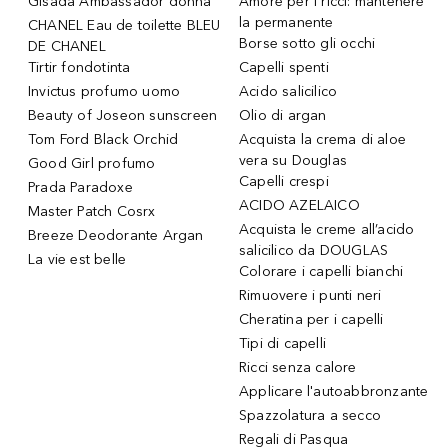
Gisada Ambassador donna
Amore per i ricci: mantenere
la permanente
CHANEL Eau de toilette BLEU
Borse sotto gli occhi
DE CHANEL
Tirtir fondotinta
Capelli spenti
Invictus profumo uomo
Acido salicilico
Beauty of Joseon sunscreen
Olio di argan
Tom Ford Black Orchid
Acquista la crema di aloe
vera su Douglas
Good Girl profumo
Capelli crespi
Prada Paradoxe
ACIDO AZELAICO
Master Patch Cosrx
Acquista le creme all’acido
Breeze Deodorante Argan
salicilico da DOUGLAS
La vie est belle
Colorare i capelli bianchi
Rimuovere i punti neri
Cheratina per i capelli
Tipi di capelli
Ricci senza calore
Applicare l'autoabbronzante
Spazzolatura a secco
Regali di Pasqua