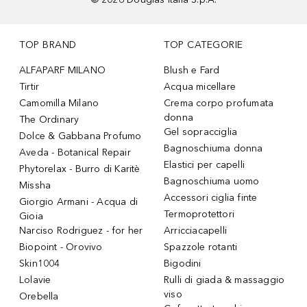
TOP BRAND
TOP CATEGORIE
ALFAPARF MILANO
Blush e Fard
Tirtir
Acqua micellare
Camomilla Milano
Crema corpo profumata
donna
The Ordinary
Gel sopracciglia
Dolce & Gabbana Profumo
Bagnoschiuma donna
Aveda - Botanical Repair
Elastici per capelli
Phytorelax - Burro di Karitè
Bagnoschiuma uomo
Missha
Accessori ciglia finte
Giorgio Armani - Acqua di
Termoprotettori
Gioia
Narciso Rodriguez - for her
Arricciacapelli
Biopoint - Orovivo
Spazzole rotanti
Skin1004
Bigodini
Lolavie
Rulli di giada & massaggio
viso
Orebella