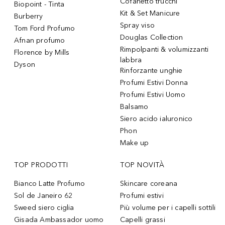
Cofanetto trucchi
Biopoint - Tinta
Kit & Set Manicure
Burberry
Spray viso
Tom Ford Profumo
Douglas Collection
Afnan profumo
Rimpolpanti & volumizzanti
Florence by Mills
labbra
Dyson
Rinforzante unghie
Profumi Estivi Donna
Profumi Estivi Uomo
Balsamo
Siero acido ialuronico
Phon
Make up
TOP PRODOTTI
TOP NOVITÀ
Bianco Latte Profumo
Skincare coreana
Sol de Janeiro 62
Profumi estivi
Sweed siero ciglia
Più volume per i capelli sottili
Gisada Ambassador uomo
Capelli grassi