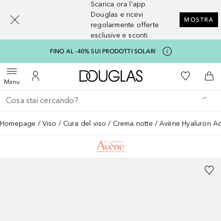
Scarica ora l'app
[navigation.slideout.screenreader]
Douglas e ricevi
MOSTRA
regolarmente offerte
esclusive e sconti
FINO AL -40% SUI PRODOTTI SOLARI
A Douglas Home
Alla Mia Li
Apri menu
Al Mio Account
Al 
Menu
Torna indietro
Esegui ricerca
Homepage
Viso
Cura del viso
Crema notte
Avène Hyaluron A