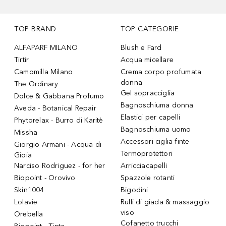
TOP BRAND
TOP CATEGORIE
ALFAPARF MILANO
Blush e Fard
Tirtir
Acqua micellare
Camomilla Milano
Crema corpo profumata
donna
The Ordinary
Gel sopracciglia
Dolce & Gabbana Profumo
Bagnoschiuma donna
Aveda - Botanical Repair
Elastici per capelli
Phytorelax - Burro di Karitè
Bagnoschiuma uomo
Missha
Accessori ciglia finte
Giorgio Armani - Acqua di
Termoprotettori
Gioia
Narciso Rodriguez - for her
Arricciacapelli
Biopoint - Orovivo
Spazzole rotanti
Skin1004
Bigodini
Lolavie
Rulli di giada & massaggio
viso
Orebella
Cofanetto trucchi