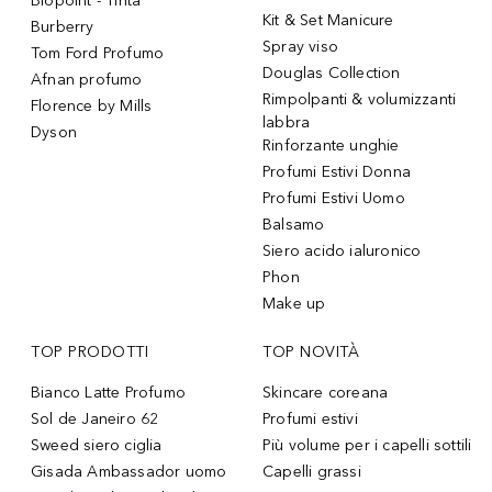
Biopoint - Tinta
Kit & Set Manicure
Burberry
Spray viso
Tom Ford Profumo
Douglas Collection
Afnan profumo
Rimpolpanti & volumizzanti
Florence by Mills
labbra
Dyson
Rinforzante unghie
Profumi Estivi Donna
Profumi Estivi Uomo
Balsamo
Siero acido ialuronico
Phon
Make up
TOP PRODOTTI
TOP NOVITÀ
Bianco Latte Profumo
Skincare coreana
Sol de Janeiro 62
Profumi estivi
Sweed siero ciglia
Più volume per i capelli sottili
Gisada Ambassador uomo
Capelli grassi