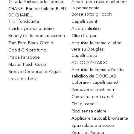
Gisada Ambassador donna
Amore per i ricci: mantenere
la permanente
CHANEL Eau de toilette BLEU
Borse sotto gli occhi
DE CHANEL
Tirtir fondotinta
Capelli spenti
Invictus profumo uomo
Acido salicilico
Beauty of Joseon sunscreen
Olio di argan
Tom Ford Black Orchid
Acquista la crema di aloe
vera su Douglas
Good Girl profumo
Capelli crespi
Prada Paradoxe
ACIDO AZELAICO
Master Patch Cosrx
Acquista le creme all’acido
Breeze Deodorante Argan
salicilico da DOUGLAS
La vie est belle
Colorare i capelli bianchi
Rimuovere i punti neri
Cheratina per i capelli
Tipi di capelli
Ricci senza calore
Applicare l'autoabbronzante
Spazzolatura a secco
Regali di Pasqua