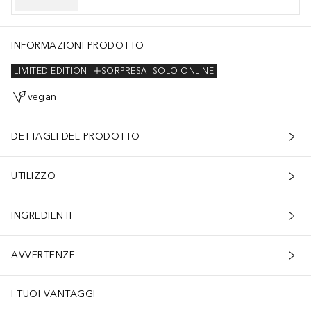
G-3 METHYLETHER, SILICA SILYLATE, XANTHAN GUM, RED 7 LAKE
INFORMAZIONI PRODOTTO
LIMITED EDITION
SORPRESA
SOLO ONLINE
vegan
DETTAGLI DEL PRODOTTO
UTILIZZO
INGREDIENTI
AVVERTENZE
I TUOI VANTAGGI