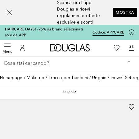
Scarica ora l'app
[navigation.slideout.screenreader]
Douglas e ricevi
MOSTRA
regolarmente offerte
esclusive e sconti
HAIRCARE DAYS! -25% su brand selezionati
Codice:
APPCARE
solo da APP
A Douglas Home
Alla Mia Li
Apri menu
Al Mio Account
Al 
Menu
Torna indietro
Esegui ricerca
Homepage
Make up
Trucco per bambini
Unghie
inuwet Set re