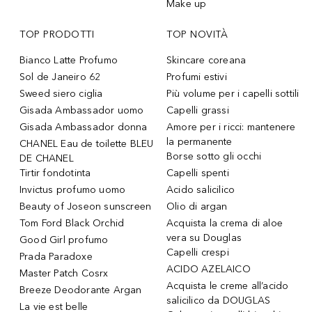
Make up
TOP PRODOTTI
TOP NOVITÀ
Bianco Latte Profumo
Skincare coreana
Sol de Janeiro 62
Profumi estivi
Sweed siero ciglia
Più volume per i capelli sottili
Gisada Ambassador uomo
Capelli grassi
Gisada Ambassador donna
Amore per i ricci: mantenere
la permanente
CHANEL Eau de toilette BLEU
Borse sotto gli occhi
DE CHANEL
Tirtir fondotinta
Capelli spenti
Invictus profumo uomo
Acido salicilico
Beauty of Joseon sunscreen
Olio di argan
Tom Ford Black Orchid
Acquista la crema di aloe
vera su Douglas
Good Girl profumo
Capelli crespi
Prada Paradoxe
ACIDO AZELAICO
Master Patch Cosrx
Acquista le creme all’acido
Breeze Deodorante Argan
salicilico da DOUGLAS
La vie est belle