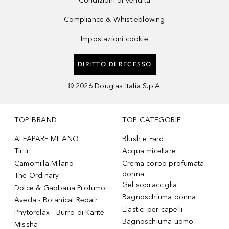
Condizioni di vendita
Compliance & Whistleblowing
Impostazioni cookie
DIRITTO DI RECESSO
©
2026
Douglas Italia S.p.A.
TOP BRAND
TOP CATEGORIE
ALFAPARF MILANO
Blush e Fard
Tirtir
Acqua micellare
Camomilla Milano
Crema corpo profumata
donna
The Ordinary
Gel sopracciglia
Dolce & Gabbana Profumo
Bagnoschiuma donna
Aveda - Botanical Repair
Elastici per capelli
Phytorelax - Burro di Karitè
Bagnoschiuma uomo
Missha