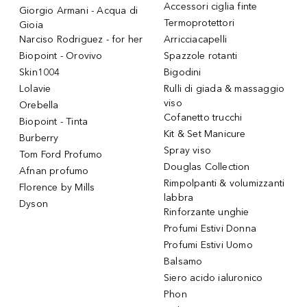
Accessori ciglia finte
Giorgio Armani - Acqua di
Termoprotettori
Gioia
Narciso Rodriguez - for her
Arricciacapelli
Biopoint - Orovivo
Spazzole rotanti
Skin1004
Bigodini
Lolavie
Rulli di giada & massaggio
viso
Orebella
Cofanetto trucchi
Biopoint - Tinta
Kit & Set Manicure
Burberry
Spray viso
Tom Ford Profumo
Douglas Collection
Afnan profumo
Rimpolpanti & volumizzanti
Florence by Mills
labbra
Dyson
Rinforzante unghie
Profumi Estivi Donna
Profumi Estivi Uomo
Balsamo
Siero acido ialuronico
Phon