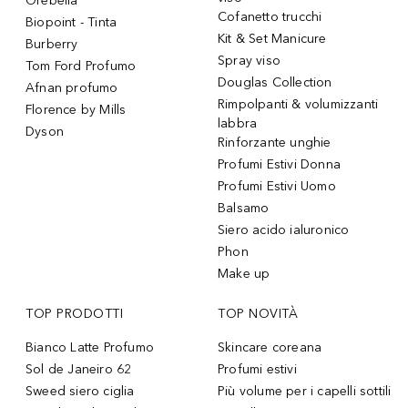
Orebella
Cofanetto trucchi
Biopoint - Tinta
Kit & Set Manicure
Burberry
Spray viso
Tom Ford Profumo
Douglas Collection
Afnan profumo
Rimpolpanti & volumizzanti
Florence by Mills
labbra
Dyson
Rinforzante unghie
Profumi Estivi Donna
Profumi Estivi Uomo
Balsamo
Siero acido ialuronico
Phon
Make up
TOP PRODOTTI
TOP NOVITÀ
Bianco Latte Profumo
Skincare coreana
Sol de Janeiro 62
Profumi estivi
Sweed siero ciglia
Più volume per i capelli sottili