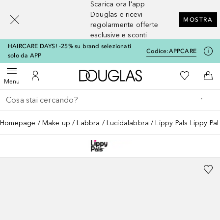
Scarica ora l'app
[navigation.slideout.screenreader]
Douglas e ricevi
MOSTRA
regolarmente offerte
esclusive e sconti
HAIRCARE DAYS! -25% su brand selezionati
Codice:
APPCARE
solo da APP
A Douglas Home
Alla Mia Li
Apri menu
Al Mio Account
Al 
Menu
Torna indietro
Esegui ricerca
Homepage
Make up
Labbra
Lucidalabbra
Lippy Pals Lippy Pa