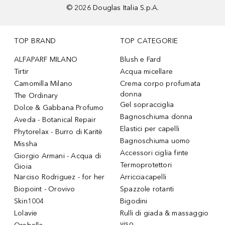
©
2026
Douglas Italia S.p.A.
TOP BRAND
TOP CATEGORIE
ALFAPARF MILANO
Blush e Fard
Tirtir
Acqua micellare
Camomilla Milano
Crema corpo profumata
donna
The Ordinary
Gel sopracciglia
Dolce & Gabbana Profumo
Bagnoschiuma donna
Aveda - Botanical Repair
Elastici per capelli
Phytorelax - Burro di Karitè
Bagnoschiuma uomo
Missha
Accessori ciglia finte
Giorgio Armani - Acqua di
Termoprotettori
Gioia
Narciso Rodriguez - for her
Arricciacapelli
Biopoint - Orovivo
Spazzole rotanti
Skin1004
Bigodini
Lolavie
Rulli di giada & massaggio
viso