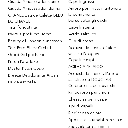
Gisada Ambassador uomo
Capelli grassi
Gisada Ambassador donna
Amore per i ricci: mantenere
la permanente
CHANEL Eau de toilette BLEU
Borse sotto gli occhi
DE CHANEL
Tirtir fondotinta
Capelli spenti
Invictus profumo uomo
Acido salicilico
Beauty of Joseon sunscreen
Olio di argan
Tom Ford Black Orchid
Acquista la crema di aloe
vera su Douglas
Good Girl profumo
Capelli crespi
Prada Paradoxe
ACIDO AZELAICO
Master Patch Cosrx
Acquista le creme all’acido
Breeze Deodorante Argan
salicilico da DOUGLAS
La vie est belle
Colorare i capelli bianchi
Rimuovere i punti neri
Cheratina per i capelli
Tipi di capelli
Ricci senza calore
Applicare l'autoabbronzante
Spazzolatura a secco