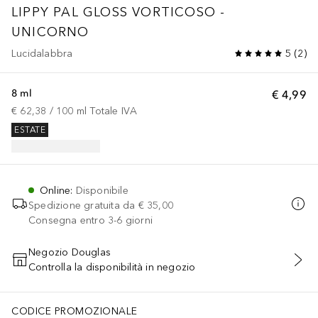
LIPPY PAL GLOSS VORTICOSO -
UNICORNO
Lucidalabbra
5
(
2
)
8 ml
€ 4,99
€ 62,38
 / 
100
ml
Totale IVA
ESTATE
Online
:
Disponibile
Spedizione gratuita da
€ 35,00
Consegna entro 3-6 giorni
Negozio Douglas
Controlla la disponibilità in negozio
AGGIUNGI AL CARRELLO
CODICE PROMOZIONALE