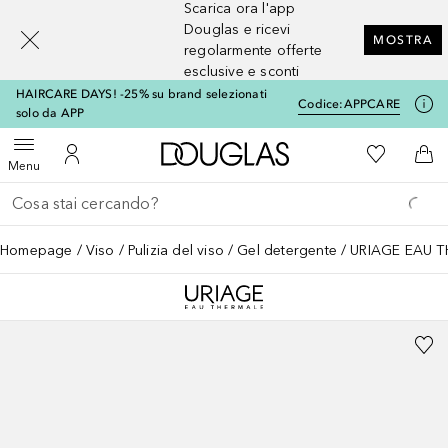
Scarica ora l'app
[navigation.slideout.screenreader]
Douglas e ricevi
MOSTRA
regolarmente offerte
esclusive e sconti
HAIRCARE DAYS! -25% su brand selezionati
Codice:
APPCARE
solo da APP
A Douglas Home
Alla Mia Li
Apri menu
Al Mio Account
Al 
Menu
Torna indietro
Esegui ricerca
Homepage
Viso
Pulizia del viso
Gel detergente
URIAGE EAU TH