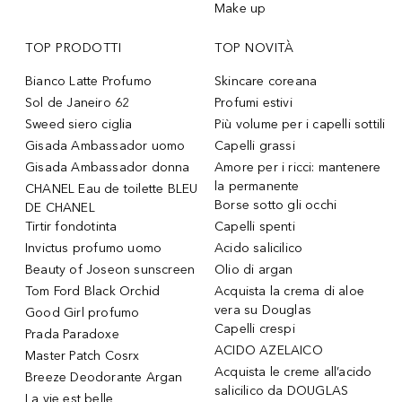
Make up
TOP PRODOTTI
TOP NOVITÀ
Bianco Latte Profumo
Skincare coreana
Sol de Janeiro 62
Profumi estivi
Sweed siero ciglia
Più volume per i capelli sottili
Gisada Ambassador uomo
Capelli grassi
Gisada Ambassador donna
Amore per i ricci: mantenere
la permanente
CHANEL Eau de toilette BLEU
Borse sotto gli occhi
DE CHANEL
Tirtir fondotinta
Capelli spenti
Invictus profumo uomo
Acido salicilico
Beauty of Joseon sunscreen
Olio di argan
Tom Ford Black Orchid
Acquista la crema di aloe
vera su Douglas
Good Girl profumo
Capelli crespi
Prada Paradoxe
ACIDO AZELAICO
Master Patch Cosrx
Acquista le creme all’acido
Breeze Deodorante Argan
salicilico da DOUGLAS
La vie est belle