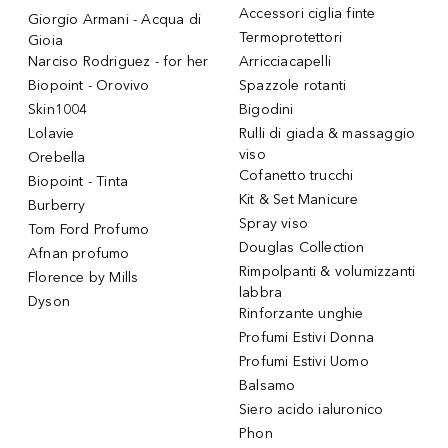
Accessori ciglia finte
Giorgio Armani - Acqua di
Termoprotettori
Gioia
Narciso Rodriguez - for her
Arricciacapelli
Biopoint - Orovivo
Spazzole rotanti
Skin1004
Bigodini
Lolavie
Rulli di giada & massaggio
viso
Orebella
Cofanetto trucchi
Biopoint - Tinta
Kit & Set Manicure
Burberry
Spray viso
Tom Ford Profumo
Douglas Collection
Afnan profumo
Rimpolpanti & volumizzanti
Florence by Mills
labbra
Dyson
Rinforzante unghie
Profumi Estivi Donna
Profumi Estivi Uomo
Balsamo
Siero acido ialuronico
Phon