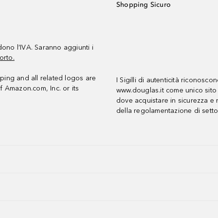
Shopping Sicuro
udono l’IVA. Saranno aggiunti i
orto.
ing and all related logos are
I Sigilli di autenticità riconosco
f Amazon.com, Inc. or its
www.douglas.it come unico sito 
dove acquistare in sicurezza e n
della regolamentazione di setto