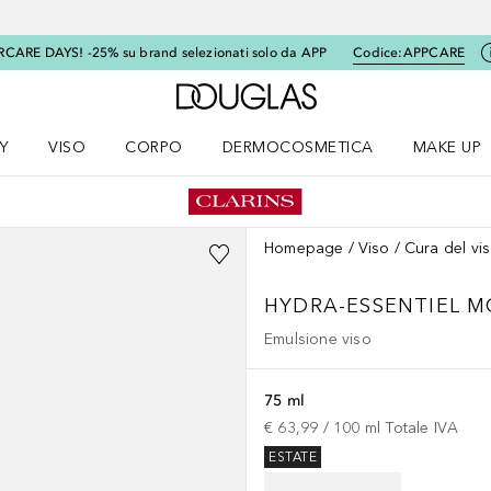
RCARE DAYS! -25% su brand selezionati solo da APP
Codice:
APPCARE
A Douglas Home
Y
VISO
CORPO
DERMOCOSMETICA
MAKE UP
menu K-BEAUTY
Apri il menu Viso
Apri il menu Corpo
Apri il menu DERMOCOSMETICA
Apri il me
Homepage
Viso
Cura del vi
HYDRA-ESSENTIEL M
Emulsione viso
75 ml
€ 63,99
 / 
100
ml
Totale IVA
ESTATE