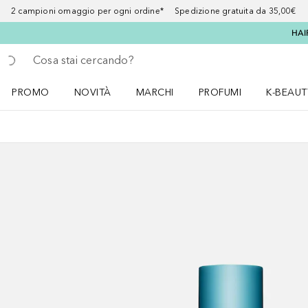
2 campioni omaggio per ogni ordine* Spedizione gratuita da 35,00€
HAI
Torna indietro
Esegui ricerca
PROMO
NOVITÀ
MARCHI
PROFUMI
K-BEAUT
Apri il menu PROMO
Apri il menu NOVITÀ
Apri il menu MARCHI
Apri il menu Profumi
Apri il 