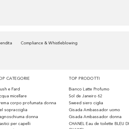
vendita
Compliance & Whistleblowing
OP CATEGORIE
TOP PRODOTTI
lush e Fard
Bianco Latte Profumo
cqua micellare
Sol de Janeiro 62
rema corpo profumata donna
Sweed siero ciglia
el sopracciglia
Gisada Ambassador uomo
agnoschiuma donna
Gisada Ambassador donna
astici per capelli
CHANEL Eau de toilette BLEU D