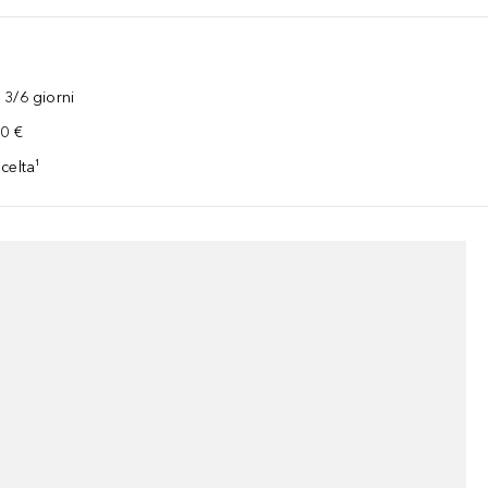
3/6 giorni
00 €
celta¹