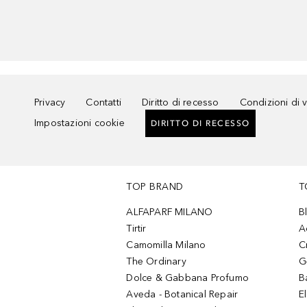
Privacy
Contatti
Diritto di recesso
Condizioni di 
Impostazioni cookie
DIRITTO DI RECESSO
TOP BRAND
T
ALFAPARF MILANO
B
Tirtir
A
Camomilla Milano
C
The Ordinary
G
Dolce & Gabbana Profumo
B
Aveda - Botanical Repair
El