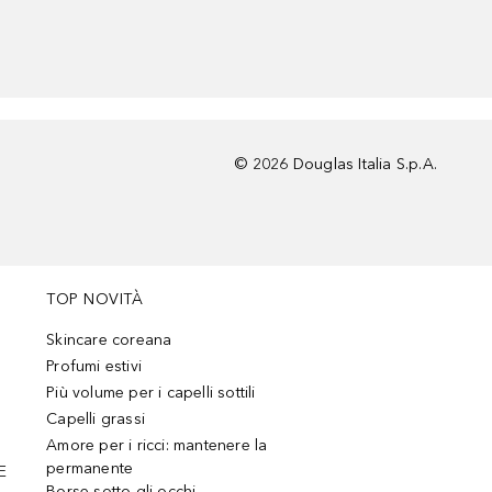
©
2026
Douglas Italia S.p.A.
TOP NOVITÀ
Skincare coreana
Profumi estivi
Più volume per i capelli sottili
Capelli grassi
Amore per i ricci: mantenere la
permanente
E
Borse sotto gli occhi