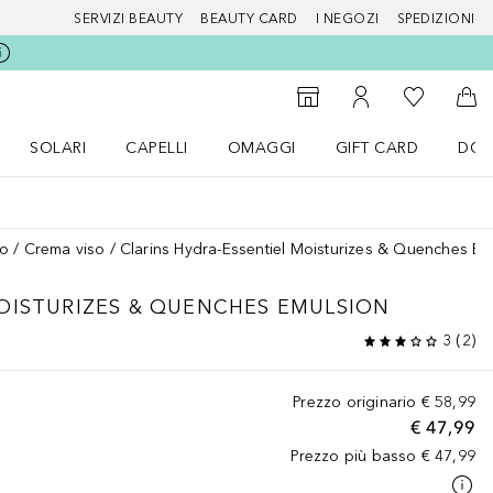
SERVIZI BEAUTY
BEAUTY CARD
I NEGOZI
SPEDIZIONI
Alla Mia Li
Storefinder
Al Mio Account
Al 
SOLARI
CAPELLI
OMAGGI
GIFT CARD
DOU
nu Make up
Apri il menu SOLARI
Apri il menu Capelli
Apri il menu OMAGGI
so
Crema viso
Clarins Hydra-Essentiel Moisturizes & Quenches Em
OISTURIZES & QUENCHES EMULSION
3
(
2
)
Prezzo originario
€ 58,99
€ 47,99
Prezzo più basso
€ 47,99