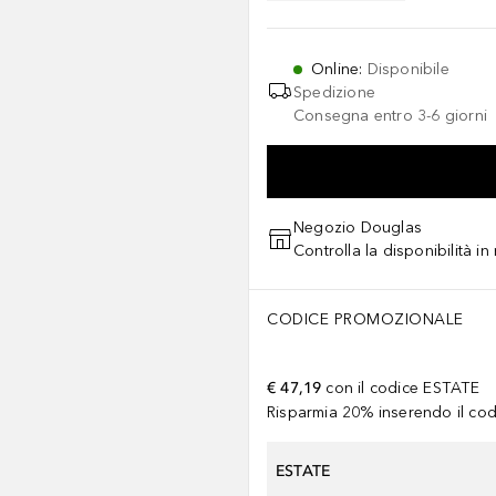
Online
:
Disponibile
Spedizione
Consegna entro 3-6 giorni
Negozio Douglas
Controlla la disponibilità i
CODICE PROMOZIONALE
€ 47,19
con il codice
ESTATE
Risparmia 20% inserendo il codi
ESTATE