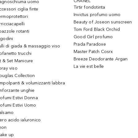
CHANEL
agnoschiuma uomo
Tirtir fondotinta
ccessori ciglia finte
Invictus profumo uomo
ermoprotettori
Beauty of Joseon sunscreen
ricciacapelli
Tom Ford Black Orchid
pazzole rotanti
Good Girl profumo
igodini
Prada Paradoxe
ulli di giada & massaggio viso
Master Patch Cosrx
ofanetto trucchi
Breeze Deodorante Argan
it & Set Manicure
La vie est belle
pray viso
ouglas Collection
impolpanti & volumizzanti labbra
inforzante unghie
rofumi Estivi Donna
rofumi Estivi Uomo
alsamo
iero acido ialuronico
hon
ake up