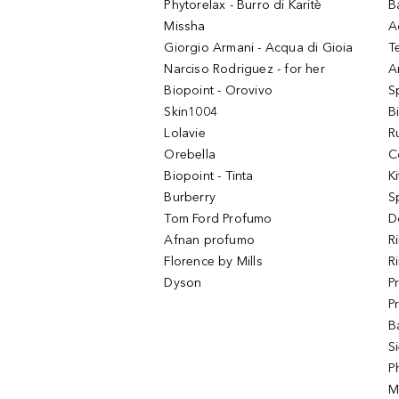
Phytorelax - Burro di Karitè
B
Missha
A
Giorgio Armani - Acqua di Gioia
T
Narciso Rodriguez - for her
Ar
Biopoint - Orovivo
S
Skin1004
B
Lolavie
R
Orebella
C
Biopoint - Tinta
K
Burberry
S
Tom Ford Profumo
D
Afnan profumo
R
Florence by Mills
R
Dyson
P
P
B
S
P
M