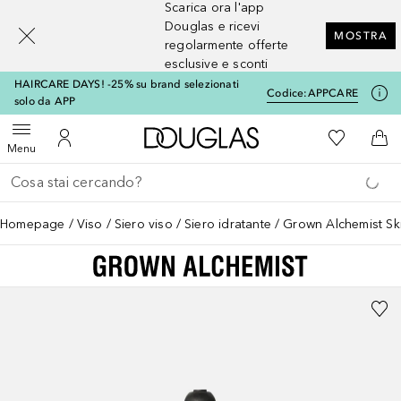
Scarica ora l'app
[navigation.slideout.screenreader]
Douglas e ricevi
MOSTRA
regolarmente offerte
esclusive e sconti
HAIRCARE DAYS! -25% su brand selezionati
Codice:
APPCARE
solo da APP
A Douglas Home
Alla Mia Li
Apri menu
Al Mio Account
Al 
Menu
Torna indietro
Esegui ricerca
Homepage
Viso
Siero viso
Siero idratante
Grown Alchemist Sk