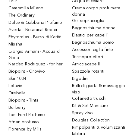
Tirtir
Acqua micellare
Camomilla Milano
Crema corpo profumata
donna
The Ordinary
Gel sopracciglia
Dolce & Gabbana Profumo
Bagnoschiuma donna
Aveda - Botanical Repair
Elastici per capelli
Phytorelax - Burro di Karitè
Bagnoschiuma uomo
Missha
Accessori ciglia finte
Giorgio Armani - Acqua di
Termoprotettori
Gioia
Narciso Rodriguez - for her
Arricciacapelli
Biopoint - Orovivo
Spazzole rotanti
Skin1004
Bigodini
Lolavie
Rulli di giada & massaggio
viso
Orebella
Cofanetto trucchi
Biopoint - Tinta
Kit & Set Manicure
Burberry
Spray viso
Tom Ford Profumo
Douglas Collection
Afnan profumo
Rimpolpanti & volumizzanti
Florence by Mills
labbra