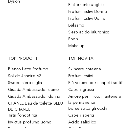
Dyson
Rinforzante unghie
Profumi Estivi Donna
Profumi Estivi Uomo
Balsamo
Siero acido ialuronico
Phon
Make up
TOP PRODOTTI
TOP NOVITÀ
Bianco Latte Profumo
Skincare coreana
Sol de Janeiro 62
Profumi estivi
Sweed siero ciglia
Più volume per i capelli sottili
Gisada Ambassador uomo
Capelli grassi
Gisada Ambassador donna
Amore per i ricci: mantenere
la permanente
CHANEL Eau de toilette BLEU
Borse sotto gli occhi
DE CHANEL
Tirtir fondotinta
Capelli spenti
Invictus profumo uomo
Acido salicilico