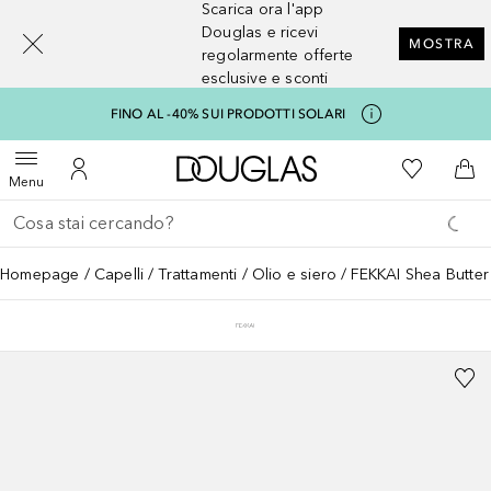
Scarica ora l'app
[navigation.slideout.screenreader]
Douglas e ricevi
MOSTRA
regolarmente offerte
esclusive e sconti
FINO AL -40% SUI PRODOTTI SOLARI
A Douglas Home
Alla Mia Li
Apri menu
Al Mio Account
Al 
Menu
Torna indietro
Esegui ricerca
Homepage
Capelli
Trattamenti
Olio e siero
FEKKAI Shea Butter