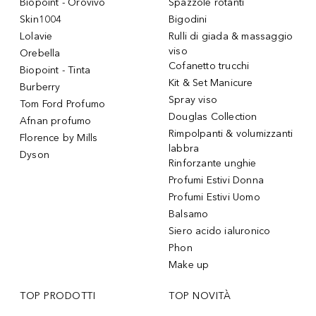
Biopoint - Orovivo
Spazzole rotanti
Skin1004
Bigodini
Lolavie
Rulli di giada & massaggio
viso
Orebella
Cofanetto trucchi
Biopoint - Tinta
Kit & Set Manicure
Burberry
Spray viso
Tom Ford Profumo
Douglas Collection
Afnan profumo
Rimpolpanti & volumizzanti
Florence by Mills
labbra
Dyson
Rinforzante unghie
Profumi Estivi Donna
Profumi Estivi Uomo
Balsamo
Siero acido ialuronico
Phon
Make up
TOP PRODOTTI
TOP NOVITÀ