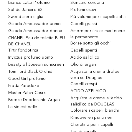
Bianco Latte Profumo
Skincare coreana
Sol de Janeiro 62
Profumi estivi
Sweed siero ciglia
Più volume per i capelli sottili
Gisada Ambassador uomo
Capelli grassi
Gisada Ambassador donna
Amore per i ricci: mantenere
la permanente
CHANEL Eau de toilette BLEU
Borse sotto gli occhi
DE CHANEL
Tirtir fondotinta
Capelli spenti
Invictus profumo uomo
Acido salicilico
Beauty of Joseon sunscreen
Olio di argan
Tom Ford Black Orchid
Acquista la crema di aloe
vera su Douglas
Good Girl profumo
Capelli crespi
Prada Paradoxe
ACIDO AZELAICO
Master Patch Cosrx
Acquista le creme all’acido
Breeze Deodorante Argan
salicilico da DOUGLAS
La vie est belle
Colorare i capelli bianchi
Rimuovere i punti neri
Cheratina per i capelli
Tipi di capelli