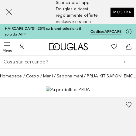
Scarica ora l'app
[navigation.slideout.screenreader]
Douglas e ricevi
MOSTRA
regolarmente offerte
esclusive e sconti
HAIRCARE DAYS! -25% su brand selezionati
Codice:
APPCARE
solo da APP
A Douglas Home
Alla Mia Li
Apri menu
Al Mio Account
Al 
Menu
Torna indietro
Esegui ricerca
Homepage
Corpo
Mani
Sapone mani
PRIJA KIT SAPONI EMOL