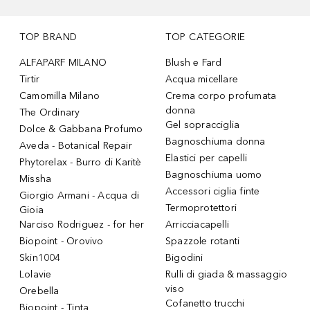
TOP BRAND
TOP CATEGORIE
ALFAPARF MILANO
Blush e Fard
Tirtir
Acqua micellare
Camomilla Milano
Crema corpo profumata
donna
The Ordinary
Gel sopracciglia
Dolce & Gabbana Profumo
Bagnoschiuma donna
Aveda - Botanical Repair
Elastici per capelli
Phytorelax - Burro di Karitè
Bagnoschiuma uomo
Missha
Accessori ciglia finte
Giorgio Armani - Acqua di
Termoprotettori
Gioia
Narciso Rodriguez - for her
Arricciacapelli
Biopoint - Orovivo
Spazzole rotanti
Skin1004
Bigodini
Lolavie
Rulli di giada & massaggio
viso
Orebella
Cofanetto trucchi
Biopoint - Tinta