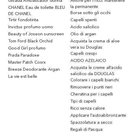
Gisada Ambassador donna
Amore per i ricci: mantenere
la permanente
CHANEL Eau de toilette BLEU
Borse sotto gli occhi
DE CHANEL
Tirtir fondotinta
Capelli spenti
Invictus profumo uomo
Acido salicilico
Beauty of Joseon sunscreen
Olio di argan
Tom Ford Black Orchid
Acquista la crema di aloe
vera su Douglas
Good Girl profumo
Capelli crespi
Prada Paradoxe
ACIDO AZELAICO
Master Patch Cosrx
Acquista le creme all’acido
Breeze Deodorante Argan
salicilico da DOUGLAS
La vie est belle
Colorare i capelli bianchi
Rimuovere i punti neri
Cheratina per i capelli
Tipi di capelli
Ricci senza calore
Applicare l'autoabbronzante
Spazzolatura a secco
Regali di Pasqua