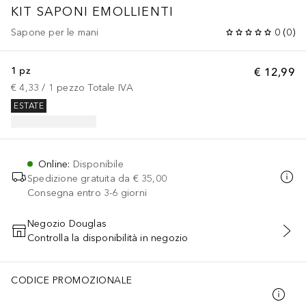
KIT SAPONI EMOLLIENTI
Sapone per le mani
0
(
0
)
1 pz
€ 12,99
€ 4,33
 / 
1
pezzo
Totale IVA
ESTATE
Online
:
Disponibile
Spedizione gratuita da
€ 35,00
Consegna entro 3-6 giorni
Negozio Douglas
Controlla la disponibilità in negozio
AGGIUNGI AL CARRELLO
CODICE PROMOZIONALE