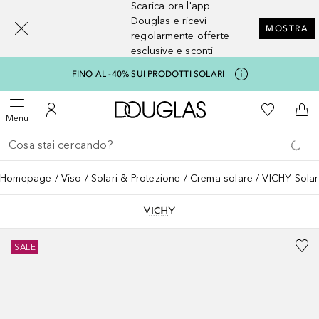
Scarica ora l'app
[navigation.slideout.screenreader]
Douglas e ricevi
MOSTRA
regolarmente offerte
esclusive e sconti
FINO AL -40% SUI PRODOTTI SOLARI
A Douglas Home
Alla Mia Li
Apri menu
Al Mio Account
Al 
Menu
Torna indietro
Esegui ricerca
Homepage
Viso
Solari & Protezione
Crema solare
VICHY Solari
SALE