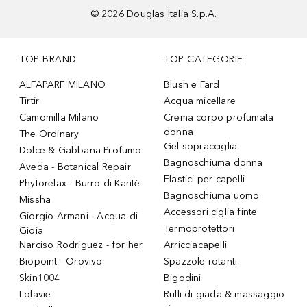
©
2026
Douglas Italia S.p.A.
TOP BRAND
TOP CATEGORIE
ALFAPARF MILANO
Blush e Fard
Tirtir
Acqua micellare
Camomilla Milano
Crema corpo profumata
donna
The Ordinary
Gel sopracciglia
Dolce & Gabbana Profumo
Bagnoschiuma donna
Aveda - Botanical Repair
Elastici per capelli
Phytorelax - Burro di Karitè
Bagnoschiuma uomo
Missha
Accessori ciglia finte
Giorgio Armani - Acqua di
Termoprotettori
Gioia
Narciso Rodriguez - for her
Arricciacapelli
Biopoint - Orovivo
Spazzole rotanti
Skin1004
Bigodini
Lolavie
Rulli di giada & massaggio