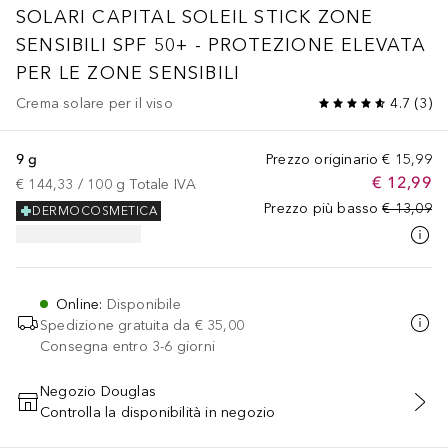
SOLARI
CAPITAL SOLEIL STICK ZONE
SENSIBILI SPF 50+ - PROTEZIONE ELEVATA
PER LE ZONE SENSIBILI
Crema solare per il viso
4.7
(
3
)
9 g
Prezzo originario
€ 15,99
€ 12,99
€ 144,33
 / 
100
g
Totale IVA
Prezzo più basso
€ 13,09
DERMOCOSMETICA
Online
:
Disponibile
Spedizione gratuita da
€ 35,00
Consegna entro 3-6 giorni
Negozio Douglas
Controlla la disponibilità in negozio
AGGIUNGI AL CARRELLO