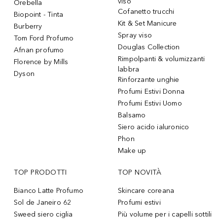
viso
Orebella
Cofanetto trucchi
Biopoint - Tinta
Kit & Set Manicure
Burberry
Spray viso
Tom Ford Profumo
Douglas Collection
Afnan profumo
Rimpolpanti & volumizzanti
Florence by Mills
labbra
Dyson
Rinforzante unghie
Profumi Estivi Donna
Profumi Estivi Uomo
Balsamo
Siero acido ialuronico
Phon
Make up
TOP PRODOTTI
TOP NOVITÀ
Bianco Latte Profumo
Skincare coreana
Sol de Janeiro 62
Profumi estivi
Sweed siero ciglia
Più volume per i capelli sottili