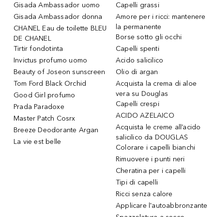
Gisada Ambassador uomo
Capelli grassi
Gisada Ambassador donna
Amore per i ricci: mantenere
la permanente
CHANEL Eau de toilette BLEU
Borse sotto gli occhi
DE CHANEL
Tirtir fondotinta
Capelli spenti
Invictus profumo uomo
Acido salicilico
Beauty of Joseon sunscreen
Olio di argan
Tom Ford Black Orchid
Acquista la crema di aloe
vera su Douglas
Good Girl profumo
Capelli crespi
Prada Paradoxe
ACIDO AZELAICO
Master Patch Cosrx
Acquista le creme all’acido
Breeze Deodorante Argan
salicilico da DOUGLAS
La vie est belle
Colorare i capelli bianchi
Rimuovere i punti neri
Cheratina per i capelli
Tipi di capelli
Ricci senza calore
Applicare l'autoabbronzante