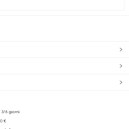
oviamo anche nelle nostre spazzole sottoforma di sostenibilità dei mat
3/6 giorni
00 €