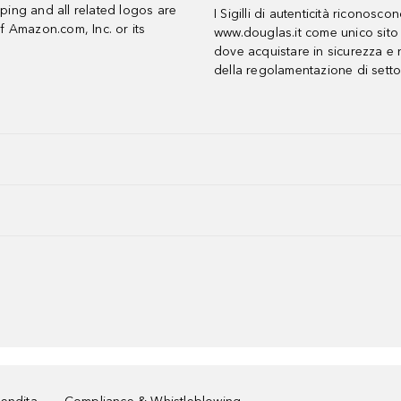
ing and all related logos are
I Sigilli di autenticità riconosco
f Amazon.com, Inc. or its
www.douglas.it come unico sito 
dove acquistare in sicurezza e n
della regolamentazione di setto