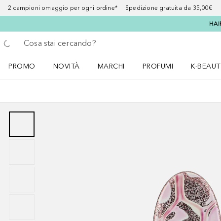
2 campioni omaggio per ogni ordine* Spedizione gratuita da 35,00€
HAI
Torna indietro
Esegui ricerca
PROMO
NOVITÀ
MARCHI
PROFUMI
K-BEAUT
Apri il menu PROMO
Apri il menu NOVITÀ
Apri il menu MARCHI
Apri il menu Profumi
Apri il 