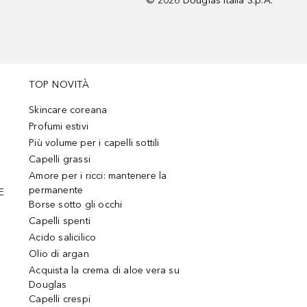
©
2026
Douglas Italia S.p.A.
TOP NOVITÀ
Skincare coreana
Profumi estivi
Più volume per i capelli sottili
Capelli grassi
Amore per i ricci: mantenere la
permanente
E
Borse sotto gli occhi
Capelli spenti
Acido salicilico
Olio di argan
Acquista la crema di aloe vera su
Douglas
Capelli crespi