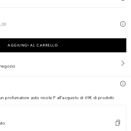
,00
AGGIUNGI AL CARRELLO
n negozio
 profumatore auto nicole P all'acquisto di 69€ di prodotti.
uto