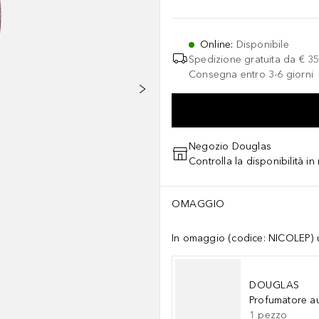
Online
:
Disponibile
Spedizione gratuita da
€ 35
Consegna entro 3-6 giorni
Negozio Douglas
Controlla la disponibilità i
OMAGGIO
In omaggio (codice: NICOLEP) un
DOUGLAS
Profumatore a
1
pezzo