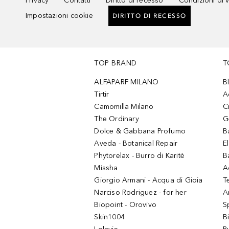
Privacy
Contatti
Diritto di recesso
Condizioni di 
Impostazioni cookie
DIRITTO DI RECESSO
TOP BRAND
T
ALFAPARF MILANO
B
Tirtir
A
Camomilla Milano
C
The Ordinary
G
Dolce & Gabbana Profumo
B
Aveda - Botanical Repair
El
Phytorelax - Burro di Karitè
B
Missha
A
Giorgio Armani - Acqua di Gioia
T
Narciso Rodriguez - for her
Ar
Biopoint - Orovivo
S
Skin1004
B