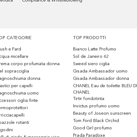
vendita
Compliance & Whistleblowing
OP CATEGORIE
TOP PRODOTTI
lush e Fard
Bianco Latte Profumo
cqua micellare
Sol de Janeiro 62
rema corpo profumata donna
Sweed siero ciglia
el sopracciglia
Gisada Ambassador uomo
agnoschiuma donna
Gisada Ambassador donna
astici per capelli
CHANEL Eau de toilette BLEU D
CHANEL
agnoschiuma uomo
Tirtir fondotinta
ccessori ciglia finte
Invictus profumo uomo
ermoprotettori
Beauty of Joseon sunscreen
ricciacapelli
Tom Ford Black Orchid
pazzole rotanti
Good Girl profumo
igodini
Prada Paradoxe