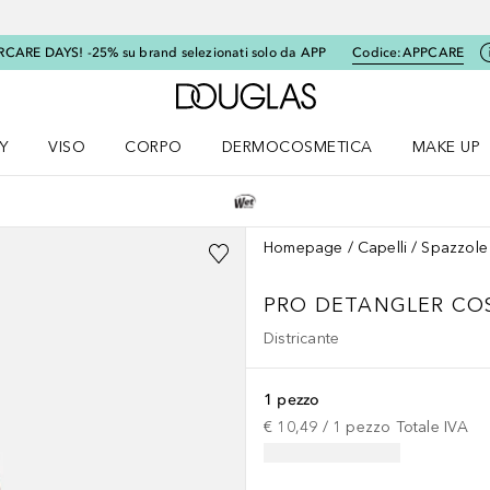
RCARE DAYS! -25% su brand selezionati solo da APP
Codice:
APPCARE
A Douglas Home
Y
VISO
CORPO
DERMOCOSMETICA
MAKE UP
menu K-BEAUTY
Apri il menu Viso
Apri il menu Corpo
Apri il menu DERMOCOSMETICA
Apri il me
Homepage
Capelli
Spazzole 
PRO DETANGLER COS
Districante
1 pezzo
€ 10,49
 / 
1
pezzo
Totale IVA