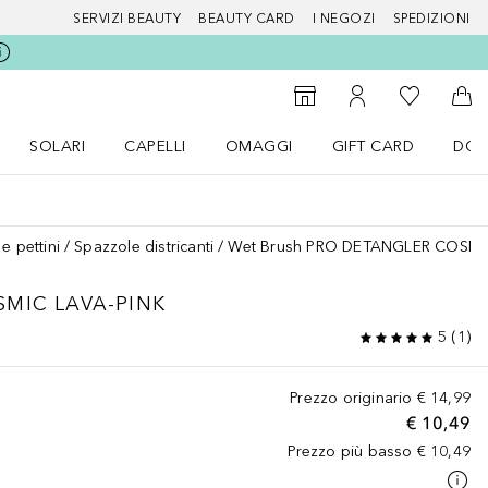
SERVIZI BEAUTY
BEAUTY CARD
I NEGOZI
SPEDIZIONI
Alla Mia Li
Storefinder
Al Mio Account
Al 
SOLARI
CAPELLI
OMAGGI
GIFT CARD
DOU
nu Make up
Apri il menu SOLARI
Apri il menu Capelli
Apri il menu OMAGGI
e pettini
Spazzole districanti
Wet Brush PRO DETANGLER COSMI
MIC LAVA-PINK
5
(
1
)
Prezzo originario
€ 14,99
€ 10,49
Prezzo più basso
€ 10,49