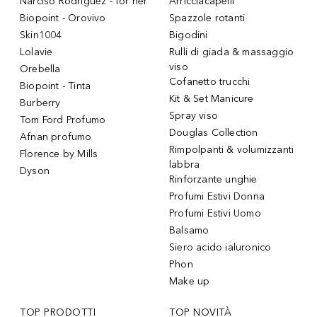
Narciso Rodriguez - for her
Arricciacapelli
Biopoint - Orovivo
Spazzole rotanti
Skin1004
Bigodini
Lolavie
Rulli di giada & massaggio
viso
Orebella
Cofanetto trucchi
Biopoint - Tinta
Kit & Set Manicure
Burberry
Spray viso
Tom Ford Profumo
Douglas Collection
Afnan profumo
Rimpolpanti & volumizzanti
Florence by Mills
labbra
Dyson
Rinforzante unghie
Profumi Estivi Donna
Profumi Estivi Uomo
Balsamo
Siero acido ialuronico
Phon
Make up
TOP PRODOTTI
TOP NOVITÀ