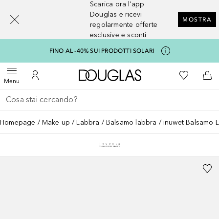
Scarica ora l'app
[navigation.slideout.screenreader]
Douglas e ricevi
MOSTRA
regolarmente offerte
esclusive e sconti
FINO AL -40% SUI PRODOTTI SOLARI
A Douglas Home
Alla Mia Li
Apri menu
Al Mio Account
Al 
Menu
Torna indietro
Esegui ricerca
Homepage
Make up
Labbra
Balsamo labbra
inuwet Balsamo L