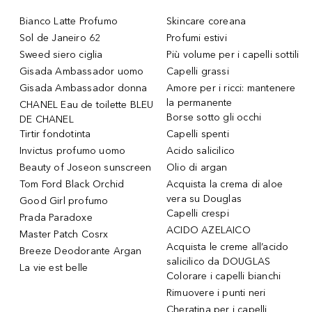
Bianco Latte Profumo
Skincare coreana
Sol de Janeiro 62
Profumi estivi
Sweed siero ciglia
Più volume per i capelli sottili
Gisada Ambassador uomo
Capelli grassi
Gisada Ambassador donna
Amore per i ricci: mantenere
la permanente
CHANEL Eau de toilette BLEU
Borse sotto gli occhi
DE CHANEL
Tirtir fondotinta
Capelli spenti
Invictus profumo uomo
Acido salicilico
Beauty of Joseon sunscreen
Olio di argan
Tom Ford Black Orchid
Acquista la crema di aloe
vera su Douglas
Good Girl profumo
Capelli crespi
Prada Paradoxe
ACIDO AZELAICO
Master Patch Cosrx
Acquista le creme all’acido
Breeze Deodorante Argan
salicilico da DOUGLAS
La vie est belle
Colorare i capelli bianchi
Rimuovere i punti neri
Cheratina per i capelli