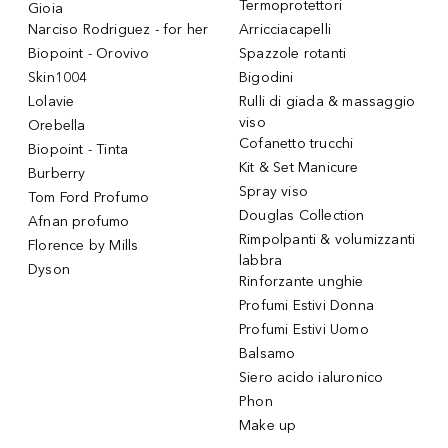
Termoprotettori
Gioia
Narciso Rodriguez - for her
Arricciacapelli
Biopoint - Orovivo
Spazzole rotanti
Skin1004
Bigodini
Lolavie
Rulli di giada & massaggio
viso
Orebella
Cofanetto trucchi
Biopoint - Tinta
Kit & Set Manicure
Burberry
Spray viso
Tom Ford Profumo
Douglas Collection
Afnan profumo
Rimpolpanti & volumizzanti
Florence by Mills
labbra
Dyson
Rinforzante unghie
Profumi Estivi Donna
Profumi Estivi Uomo
Balsamo
Siero acido ialuronico
Phon
Make up