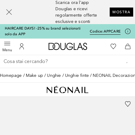
Scarica ora l'app
[navigation.slideout.screenreader]
Douglas e ricevi
MOSTRA
regolarmente offerte
esclusive e sconti
HAIRCARE DAYS! -25% su brand selezionati
Codice:
APPCARE
solo da APP
A Douglas Home
Alla Mia Li
Apri menu
Al Mio Account
Al 
Menu
Torna indietro
Esegui ricerca
Homepage
Make up
Unghie
Unghie finte
NEONAIL Decorazion