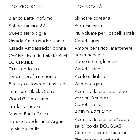
TOP PRODOTTI
TOP NOVITÀ
Bianco Latte Profumo
Skincare coreana
Sol de Janeiro 62
Profumi estivi
Sweed siero ciglia
Più volume per i capelli sottili
Gisada Ambassador uomo
Capelli grassi
Gisada Ambassador donna
Amore per i ricci: mantenere
la permanente
CHANEL Eau de toilette BLEU
Borse sotto gli occhi
DE CHANEL
Tirtir fondotinta
Capelli spenti
Invictus profumo uomo
Acido salicilico
Beauty of Joseon sunscreen
Olio di argan
Tom Ford Black Orchid
Acquista la crema di aloe
vera su Douglas
Good Girl profumo
Capelli crespi
Prada Paradoxe
ACIDO AZELAICO
Master Patch Cosrx
Acquista le creme all’acido
Breeze Deodorante Argan
salicilico da DOUGLAS
La vie est belle
Colorare i capelli bianchi