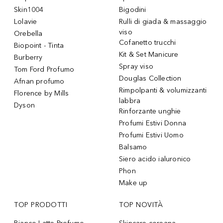
Skin1004
Bigodini
Lolavie
Rulli di giada & massaggio
viso
Orebella
Cofanetto trucchi
Biopoint - Tinta
Kit & Set Manicure
Burberry
Spray viso
Tom Ford Profumo
Douglas Collection
Afnan profumo
Rimpolpanti & volumizzanti
Florence by Mills
labbra
Dyson
Rinforzante unghie
Profumi Estivi Donna
Profumi Estivi Uomo
Balsamo
Siero acido ialuronico
Phon
Make up
TOP PRODOTTI
TOP NOVITÀ