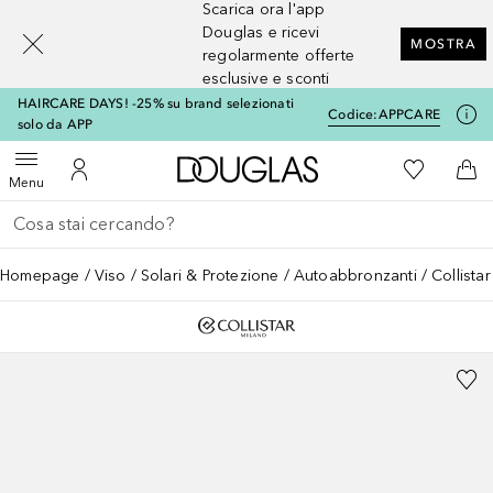
Scarica ora l'app
[navigation.slideout.screenreader]
Douglas e ricevi
MOSTRA
regolarmente offerte
esclusive e sconti
HAIRCARE DAYS! -25% su brand selezionati
Codice:
APPCARE
solo da APP
A Douglas Home
Alla Mia Li
Apri menu
Al Mio Account
Al 
Menu
Torna indietro
Esegui ricerca
Homepage
Viso
Solari & Protezione
Autoabbronzanti
Collis