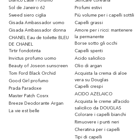
Bianco Latte Profumo
Skincare coreana
Sol de Janeiro 62
Profumi estivi
Sweed siero ciglia
Più volume per i capelli sottili
Gisada Ambassador uomo
Capelli grassi
Gisada Ambassador donna
Amore per i ricci: mantenere
la permanente
CHANEL Eau de toilette BLEU
Borse sotto gli occhi
DE CHANEL
Tirtir fondotinta
Capelli spenti
Invictus profumo uomo
Acido salicilico
Beauty of Joseon sunscreen
Olio di argan
Tom Ford Black Orchid
Acquista la crema di aloe
vera su Douglas
Good Girl profumo
Capelli crespi
Prada Paradoxe
ACIDO AZELAICO
Master Patch Cosrx
Acquista le creme all’acido
Breeze Deodorante Argan
salicilico da DOUGLAS
La vie est belle
Colorare i capelli bianchi
Rimuovere i punti neri
Cheratina per i capelli
Tipi di capelli