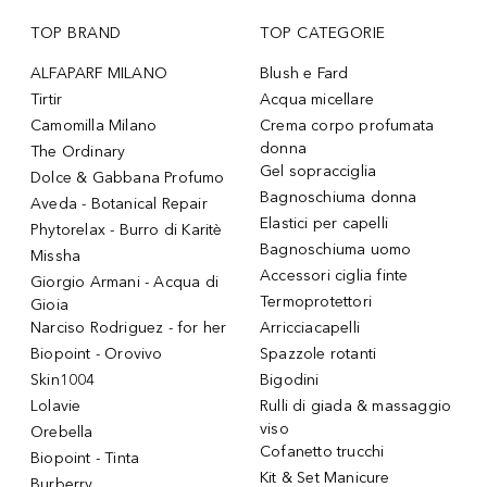
TOP BRAND
TOP CATEGORIE
ALFAPARF MILANO
Blush e Fard
Tirtir
Acqua micellare
Camomilla Milano
Crema corpo profumata
donna
The Ordinary
Gel sopracciglia
Dolce & Gabbana Profumo
Bagnoschiuma donna
Aveda - Botanical Repair
Elastici per capelli
Phytorelax - Burro di Karitè
Bagnoschiuma uomo
Missha
Accessori ciglia finte
Giorgio Armani - Acqua di
Termoprotettori
Gioia
Narciso Rodriguez - for her
Arricciacapelli
Biopoint - Orovivo
Spazzole rotanti
Skin1004
Bigodini
Lolavie
Rulli di giada & massaggio
viso
Orebella
Cofanetto trucchi
Biopoint - Tinta
Kit & Set Manicure
Burberry