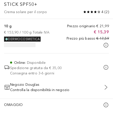
STICK SPF50+
Crema solare per il corpo
4
(
2
)
10 g
Prezzo originario
€ 21,99
€ 15,39
€ 153,90
 / 
100
g
Totale IVA
Prezzo più basso
€ 17,59
DERMOCOSMETICA
Online
:
Disponibile
Spedizione gratuita da
€ 35,00
Consegna entro 3-6 giorni
Negozio Douglas
Controlla la disponibilità in negozio
AGGIUNGI AL CARRELLO
OMAGGIO