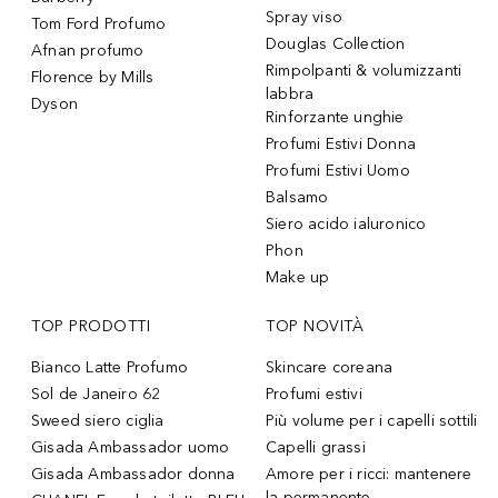
Spray viso
Tom Ford Profumo
Douglas Collection
Afnan profumo
Rimpolpanti & volumizzanti
Florence by Mills
labbra
Dyson
Rinforzante unghie
Profumi Estivi Donna
Profumi Estivi Uomo
Balsamo
Siero acido ialuronico
Phon
Make up
TOP PRODOTTI
TOP NOVITÀ
Bianco Latte Profumo
Skincare coreana
Sol de Janeiro 62
Profumi estivi
Sweed siero ciglia
Più volume per i capelli sottili
Gisada Ambassador uomo
Capelli grassi
Gisada Ambassador donna
Amore per i ricci: mantenere
la permanente