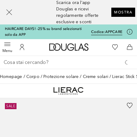
Scarica ora l'app
[navigation.slideout.screenreader]
Douglas e ricevi
MOSTRA
regolarmente offerte
esclusive e sconti
HAIRCARE DAYS! -25% su brand selezionati
Codice:
APPCARE
solo da APP
A Douglas Home
Alla Mia Li
Apri menu
Al Mio Account
Al 
Menu
Torna indietro
Esegui ricerca
Homepage
Corpo
Protezione solare
Creme solari
Lierac Stick
SALE