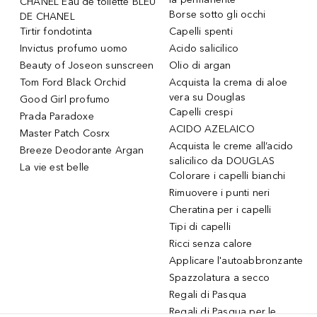
CHANEL Eau de toilette BLEU
Borse sotto gli occhi
DE CHANEL
Tirtir fondotinta
Capelli spenti
Invictus profumo uomo
Acido salicilico
Beauty of Joseon sunscreen
Olio di argan
Tom Ford Black Orchid
Acquista la crema di aloe
vera su Douglas
Good Girl profumo
Capelli crespi
Prada Paradoxe
ACIDO AZELAICO
Master Patch Cosrx
Acquista le creme all’acido
Breeze Deodorante Argan
salicilico da DOUGLAS
La vie est belle
Colorare i capelli bianchi
Rimuovere i punti neri
Cheratina per i capelli
Tipi di capelli
Ricci senza calore
Applicare l'autoabbronzante
Spazzolatura a secco
Regali di Pasqua
Regali di Pasqua per le