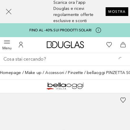
Scarica ora l'app
[navigation.slideout.screenreader]
Douglas e ricevi
MOSTRA
regolarmente offerte
esclusive e sconti
FINO AL -40% SUI PRODOTTI SOLARI
A Douglas Home
Alla Mia Li
Apri menu
Al Mio Account
Al 
Menu
Torna indietro
Esegui ricerca
Homepage
Make up
Accessori
Pinzette
bellaoggi PINZETTA 