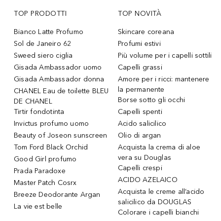
TOP PRODOTTI
TOP NOVITÀ
Bianco Latte Profumo
Skincare coreana
Sol de Janeiro 62
Profumi estivi
Sweed siero ciglia
Più volume per i capelli sottili
Gisada Ambassador uomo
Capelli grassi
Gisada Ambassador donna
Amore per i ricci: mantenere
la permanente
CHANEL Eau de toilette BLEU
Borse sotto gli occhi
DE CHANEL
Tirtir fondotinta
Capelli spenti
Invictus profumo uomo
Acido salicilico
Beauty of Joseon sunscreen
Olio di argan
Tom Ford Black Orchid
Acquista la crema di aloe
vera su Douglas
Good Girl profumo
Capelli crespi
Prada Paradoxe
ACIDO AZELAICO
Master Patch Cosrx
Acquista le creme all’acido
Breeze Deodorante Argan
salicilico da DOUGLAS
La vie est belle
Colorare i capelli bianchi