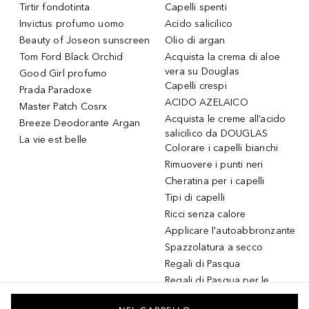
Tirtir fondotinta
Capelli spenti
Invictus profumo uomo
Acido salicilico
Beauty of Joseon sunscreen
Olio di argan
Tom Ford Black Orchid
Acquista la crema di aloe
vera su Douglas
Good Girl profumo
Capelli crespi
Prada Paradoxe
ACIDO AZELAICO
Master Patch Cosrx
Acquista le creme all’acido
Breeze Deodorante Argan
salicilico da DOUGLAS
La vie est belle
Colorare i capelli bianchi
Rimuovere i punti neri
Cheratina per i capelli
Tipi di capelli
Ricci senza calore
Applicare l'autoabbronzante
Spazzolatura a secco
Regali di Pasqua
Regali di Pasqua per le
donne