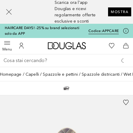
Scarica ora l'app
[navigation.slideout.screenreader]
Douglas e ricevi
MOSTRA
regolarmente offerte
esclusive e sconti
HAIRCARE DAYS! -25% su brand selezionati
Codice:
APPCARE
solo da APP
A Douglas Home
Alla Mia Li
Apri menu
Al Mio Account
Al 
Menu
Torna indietro
Esegui ricerca
Homepage
Capelli
Spazzole e pettini
Spazzole districanti
Wet 