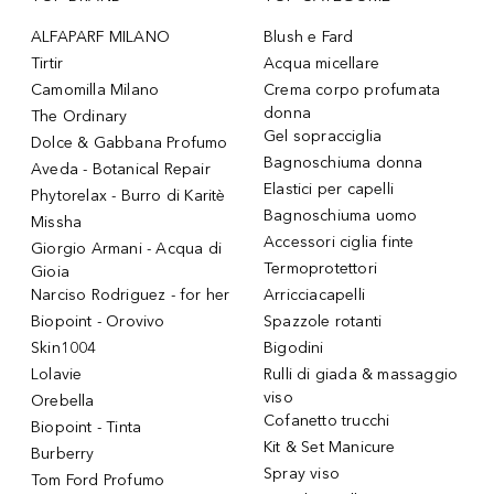
ALFAPARF MILANO
Blush e Fard
Tirtir
Acqua micellare
Camomilla Milano
Crema corpo profumata
donna
The Ordinary
Gel sopracciglia
Dolce & Gabbana Profumo
Bagnoschiuma donna
Aveda - Botanical Repair
Elastici per capelli
Phytorelax - Burro di Karitè
Bagnoschiuma uomo
Missha
Accessori ciglia finte
Giorgio Armani - Acqua di
Termoprotettori
Gioia
Narciso Rodriguez - for her
Arricciacapelli
Biopoint - Orovivo
Spazzole rotanti
Skin1004
Bigodini
Lolavie
Rulli di giada & massaggio
viso
Orebella
Cofanetto trucchi
Biopoint - Tinta
Kit & Set Manicure
Burberry
Spray viso
Tom Ford Profumo