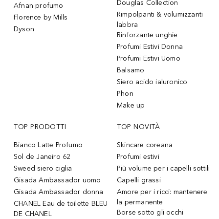
Douglas Collection
Afnan profumo
Rimpolpanti & volumizzanti
Florence by Mills
labbra
Dyson
Rinforzante unghie
Profumi Estivi Donna
Profumi Estivi Uomo
Balsamo
Siero acido ialuronico
Phon
Make up
TOP PRODOTTI
TOP NOVITÀ
Bianco Latte Profumo
Skincare coreana
Sol de Janeiro 62
Profumi estivi
Sweed siero ciglia
Più volume per i capelli sottili
Gisada Ambassador uomo
Capelli grassi
Gisada Ambassador donna
Amore per i ricci: mantenere
la permanente
CHANEL Eau de toilette BLEU
Borse sotto gli occhi
DE CHANEL