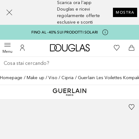
Scarica ora l'app
[navigation.slideout.screenreader]
Douglas e ricevi
MOSTRA
regolarmente offerte
esclusive e sconti
FINO AL -40% SUI PRODOTTI SOLARI
A Douglas Home
Alla Mia Li
Apri menu
Al Mio Account
Al 
Menu
Torna indietro
Esegui ricerca
Homepage
Make up
Viso
Cipria
Guerlain Les Voilettes Kompa