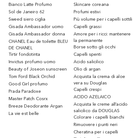
Bianco Latte Profumo
Skincare coreana
Sol de Janeiro 62
Profumi estivi
Sweed siero ciglia
Più volume per i capelli sottili
Gisada Ambassador uomo
Capelli grassi
Gisada Ambassador donna
Amore per i ricci: mantenere
la permanente
CHANEL Eau de toilette BLEU
Borse sotto gli occhi
DE CHANEL
Tirtir fondotinta
Capelli spenti
Invictus profumo uomo
Acido salicilico
Beauty of Joseon sunscreen
Olio di argan
Tom Ford Black Orchid
Acquista la crema di aloe
vera su Douglas
Good Girl profumo
Capelli crespi
Prada Paradoxe
ACIDO AZELAICO
Master Patch Cosrx
Acquista le creme all’acido
Breeze Deodorante Argan
salicilico da DOUGLAS
La vie est belle
Colorare i capelli bianchi
Rimuovere i punti neri
Cheratina per i capelli