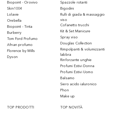
Biopoint - Orovivo
Spazzole rotanti
Skin1004
Bigodini
Lolavie
Rulli di giada & massaggio
viso
Orebella
Cofanetto trucchi
Biopoint - Tinta
Kit & Set Manicure
Burberry
Spray viso
Tom Ford Profumo
Douglas Collection
Afnan profumo
Rimpolpanti & volumizzanti
Florence by Mills
labbra
Dyson
Rinforzante unghie
Profumi Estivi Donna
Profumi Estivi Uomo
Balsamo
Siero acido ialuronico
Phon
Make up
TOP PRODOTTI
TOP NOVITÀ