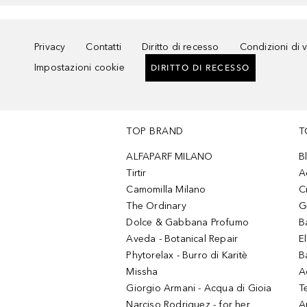
Privacy
Contatti
Diritto di recesso
Condizioni di 
Impostazioni cookie
DIRITTO DI RECESSO
TOP BRAND
T
ALFAPARF MILANO
B
Tirtir
A
Camomilla Milano
C
The Ordinary
G
Dolce & Gabbana Profumo
B
Aveda - Botanical Repair
El
Phytorelax - Burro di Karitè
B
Missha
A
Giorgio Armani - Acqua di Gioia
T
Narciso Rodriguez - for her
Ar