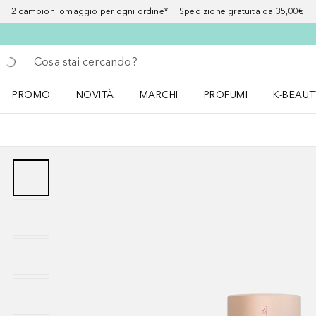
2 campioni omaggio per ogni ordine* Spedizione gratuita da 35,00€
Torna indietro
Esegui ricerca
PROMO
NOVITÀ
MARCHI
PROFUMI
K-BEAUT
Apri il menu PROMO
Apri il menu NOVITÀ
Apri il menu MARCHI
Apri il menu Profumi
Apri il 