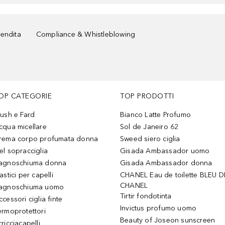
vendita
Compliance & Whistleblowing
OP CATEGORIE
TOP PRODOTTI
lush e Fard
Bianco Latte Profumo
cqua micellare
Sol de Janeiro 62
rema corpo profumata donna
Sweed siero ciglia
el sopracciglia
Gisada Ambassador uomo
agnoschiuma donna
Gisada Ambassador donna
astici per capelli
CHANEL Eau de toilette BLEU D
CHANEL
agnoschiuma uomo
Tirtir fondotinta
ccessori ciglia finte
Invictus profumo uomo
ermoprotettori
Beauty of Joseon sunscreen
ricciacapelli