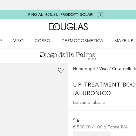
FINO AL -40% SUI PRODOTTI SOLARI
A Douglas Home
Y
VISO
CORPO
DERMOCOSMETICA
MAKE UP
menu K-BEAUTY
Apri il menu Viso
Apri il menu Corpo
Apri il menu DERMOCOSMETICA
Apri il me
Homepage
Viso
Cura delle 
LIP TREATMENT
BOO
IALURONICO
Balsamo labbra
4 g
€ 500,00
 / 
100
g
Totale IVA