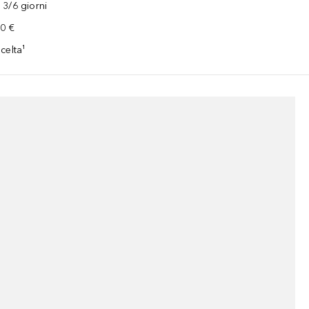
3/6 giorni
00 €
celta¹