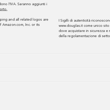
udono l’IVA. Saranno aggiunti i
orto.
ing and all related logos are
I Sigilli di autenticità riconosco
f Amazon.com, Inc. or its
www.douglas.it come unico sito 
dove acquistare in sicurezza e n
della regolamentazione di setto