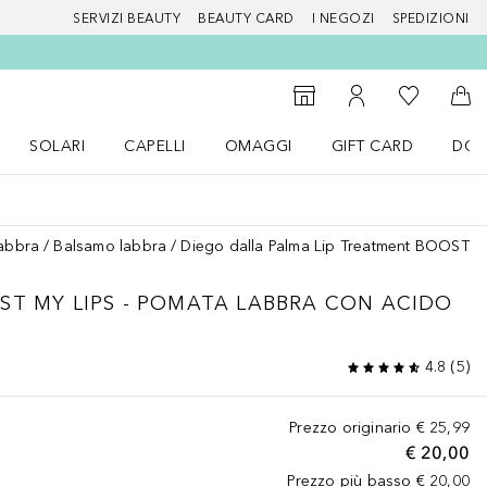
SERVIZI BEAUTY
BEAUTY CARD
I NEGOZI
SPEDIZIONI
Alla Mia Li
Storefinder
Al Mio Account
Al 
SOLARI
CAPELLI
OMAGGI
GIFT CARD
DOU
nu Make up
Apri il menu SOLARI
Apri il menu Capelli
Apri il menu OMAGGI
labbra
Balsamo labbra
Diego dalla Palma Lip Treatment BOOST MY
ST MY LIPS - POMATA LABBRA CON ACIDO
4.8
(
5
)
Prezzo originario
€ 25,99
€ 20,00
Prezzo più basso
€ 20,00