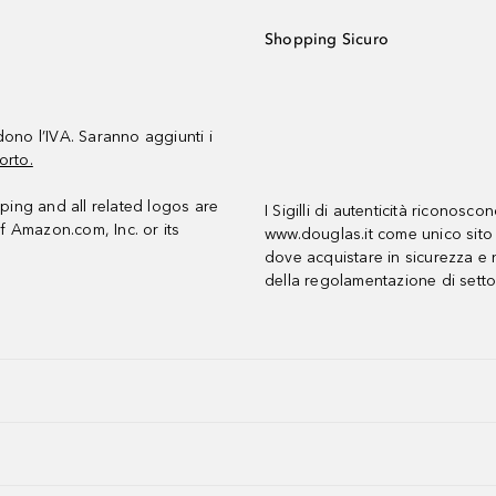
Shopping Sicuro
udono l’IVA. Saranno aggiunti i
orto.
ing and all related logos are
I Sigilli di autenticità riconosco
f Amazon.com, Inc. or its
www.douglas.it come unico sito 
dove acquistare in sicurezza e n
della regolamentazione di setto