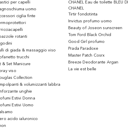
astici per capelli
CHANEL Eau de toilette BLEU D
CHANEL
agnoschiuma uomo
Tirtir fondotinta
ccessori ciglia finte
Invictus profumo uomo
ermoprotettori
Beauty of Joseon sunscreen
ricciacapelli
Tom Ford Black Orchid
pazzole rotanti
Good Girl profumo
igodini
Prada Paradoxe
ulli di giada & massaggio viso
Master Patch Cosrx
ofanetto trucchi
Breeze Deodorante Argan
it & Set Manicure
La vie est belle
pray viso
ouglas Collection
impolpanti & volumizzanti labbra
inforzante unghie
rofumi Estivi Donna
rofumi Estivi Uomo
alsamo
iero acido ialuronico
hon