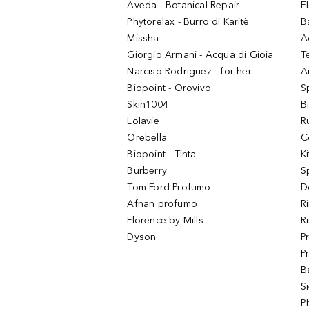
Aveda - Botanical Repair
El
Phytorelax - Burro di Karitè
B
Missha
A
Giorgio Armani - Acqua di Gioia
T
Narciso Rodriguez - for her
Ar
Biopoint - Orovivo
S
Skin1004
B
Lolavie
R
Orebella
C
Biopoint - Tinta
K
Burberry
S
Tom Ford Profumo
D
Afnan profumo
R
Florence by Mills
R
Dyson
P
P
B
S
P