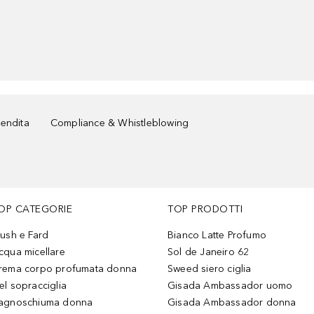
vendita
Compliance & Whistleblowing
OP CATEGORIE
TOP PRODOTTI
lush e Fard
Bianco Latte Profumo
cqua micellare
Sol de Janeiro 62
rema corpo profumata donna
Sweed siero ciglia
el sopracciglia
Gisada Ambassador uomo
agnoschiuma donna
Gisada Ambassador donna