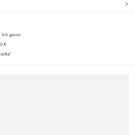
3/6 giorni
00 €
celta¹