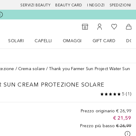
SERVIZI BEAUTY
BEAUTY CARD
I NEGOZI
SPEDIZIONI
Alla Mia Li
Storefinder
Al Mio Account
Al 
SOLARI
CAPELLI
OMAGGI
GIFT CARD
DOU
nu Make up
Apri il menu SOLARI
Apri il menu Capelli
Apri il menu OMAGGI
otezione
Crema solare
Thank you Farmer Sun Project Water Sun C
R SUN CREAM PROTEZIONE SOLARE
5
(
1
)
Prezzo originario
€ 26,99
€ 21,59
Prezzo più basso
€ 26,99