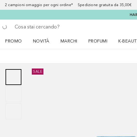
2 campioni omaggio per ogni ordine* Spedizione gratuita da 35,00€
HAI
Torna indietro
Esegui ricerca
PROMO
NOVITÀ
MARCHI
PROFUMI
K-BEAUT
Apri il menu PROMO
Apri il menu NOVITÀ
Apri il menu MARCHI
Apri il menu Profumi
Apri il 
SALE