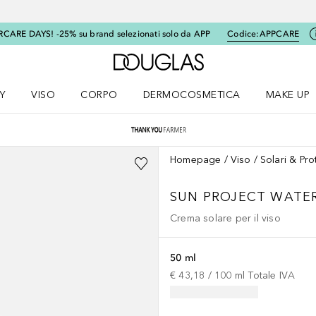
RCARE DAYS! -25% su brand selezionati solo da APP
Codice:
APPCARE
A Douglas Home
Y
VISO
CORPO
DERMOCOSMETICA
MAKE UP
menu K-BEAUTY
Apri il menu Viso
Apri il menu Corpo
Apri il menu DERMOCOSMETICA
Apri il me
Homepage
Viso
Solari & Pr
SUN PROJECT WATE
Crema solare per il viso
50 ml
€ 43,18
 / 
100
ml
Totale IVA