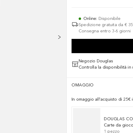
Online
:
Disponibile
Spedizione gratuita da
€ 35
Consegna entro 3-6 giorni
Negozio Douglas
Controlla la disponibilità i
OMAGGIO
In omaggio all'acquisto di 25€ i
DOUGLAS CO
Carte da gioc
1
pezzo