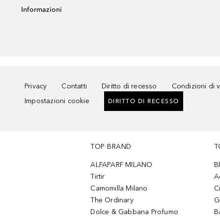
Informazioni
Privacy
Contatti
Diritto di recesso
Condizioni di 
Impostazioni cookie
DIRITTO DI RECESSO
TOP BRAND
T
ALFAPARF MILANO
B
Tirtir
A
Camomilla Milano
C
The Ordinary
G
Dolce & Gabbana Profumo
B