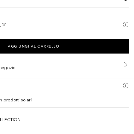
,00
AGGIUNGI AL CARRELLO
n negozio
n prodotti solari
LLECTION
o