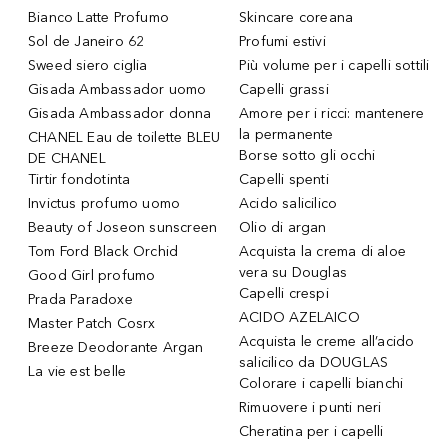
Bianco Latte Profumo
Skincare coreana
Sol de Janeiro 62
Profumi estivi
Sweed siero ciglia
Più volume per i capelli sottili
Gisada Ambassador uomo
Capelli grassi
Gisada Ambassador donna
Amore per i ricci: mantenere
la permanente
CHANEL Eau de toilette BLEU
Borse sotto gli occhi
DE CHANEL
Tirtir fondotinta
Capelli spenti
Invictus profumo uomo
Acido salicilico
Beauty of Joseon sunscreen
Olio di argan
Tom Ford Black Orchid
Acquista la crema di aloe
vera su Douglas
Good Girl profumo
Capelli crespi
Prada Paradoxe
ACIDO AZELAICO
Master Patch Cosrx
Acquista le creme all’acido
Breeze Deodorante Argan
salicilico da DOUGLAS
La vie est belle
Colorare i capelli bianchi
Rimuovere i punti neri
Cheratina per i capelli