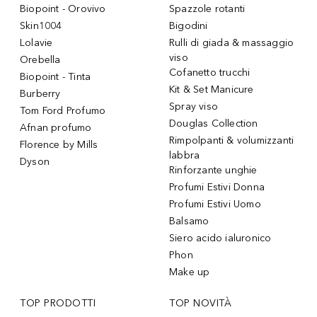
Biopoint - Orovivo
Spazzole rotanti
Skin1004
Bigodini
Lolavie
Rulli di giada & massaggio
viso
Orebella
Cofanetto trucchi
Biopoint - Tinta
Kit & Set Manicure
Burberry
Spray viso
Tom Ford Profumo
Douglas Collection
Afnan profumo
Rimpolpanti & volumizzanti
Florence by Mills
labbra
Dyson
Rinforzante unghie
Profumi Estivi Donna
Profumi Estivi Uomo
Balsamo
Siero acido ialuronico
Phon
Make up
TOP PRODOTTI
TOP NOVITÀ