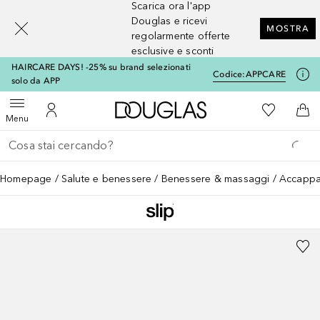
Scarica ora l'app
[navigation.slideout.screenreader]
Douglas e ricevi
MOSTRA
regolarmente offerte
esclusive e sconti
HAIRCARE DAYS! -25% su brand selezionati
Codice:
APPCARE
solo da APP
A Douglas Home
Alla Mia Li
Apri menu
Al Mio Account
Al 
Menu
Torna indietro
Esegui ricerca
Homepage
Salute e benessere
Benessere & massaggi
Accappa