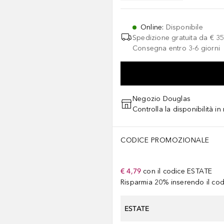
Online
:
Disponibile
Spedizione gratuita da
€ 35
Consegna entro 3-6 giorni
Negozio Douglas
Controlla la disponibilità i
CODICE PROMOZIONALE
€ 4,79
con il codice
ESTATE
Risparmia 20% inserendo il codi
ESTATE