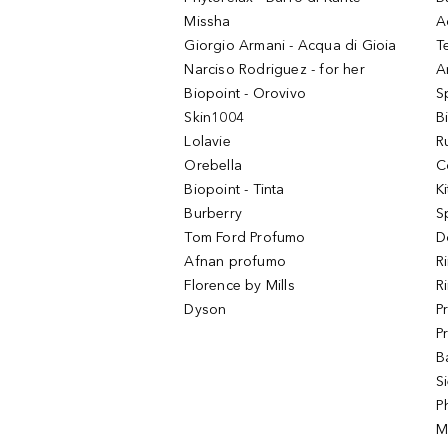
Missha
A
Giorgio Armani - Acqua di Gioia
T
Narciso Rodriguez - for her
Ar
Biopoint - Orovivo
S
Skin1004
B
Lolavie
R
Orebella
C
Biopoint - Tinta
K
Burberry
S
Tom Ford Profumo
D
Afnan profumo
R
Florence by Mills
R
Dyson
P
P
B
S
P
M