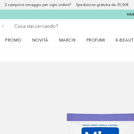
2 campioni omaggio per ogni ordine* Spedizione gratuita da 35,00€
HAI
Torna indietro
Esegui ricerca
PROMO
NOVITÀ
MARCHI
PROFUMI
K-BEAUT
Apri il menu PROMO
Apri il menu NOVITÀ
Apri il menu MARCHI
Apri il menu Profumi
Apri il 