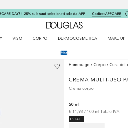
RCARE DAYS! -25% su brand selezionati solo da APP
Codice:
APPCARE
A Douglas Home
Y
VISO
CORPO
DERMOCOSMETICA
MAKE UP
menu K-BEAUTY
Apri il menu Viso
Apri il menu Corpo
Apri il menu DERMOCOSMETICA
Apri il me
Homepage
Corpo
Cura del 
CREMA MULTI-USO 
Crema corpo
50 ml
€ 11,98
 / 
100
ml
Totale IVA
ESTATE