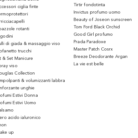
Tirtir fondotinta
ccessori ciglia finte
Invictus profumo uomo
ermoprotettori
Beauty of Joseon sunscreen
ricciacapelli
Tom Ford Black Orchid
pazzole rotanti
Good Girl profumo
igodini
Prada Paradoxe
ulli di giada & massaggio viso
Master Patch Cosrx
ofanetto trucchi
Breeze Deodorante Argan
it & Set Manicure
La vie est belle
pray viso
ouglas Collection
impolpanti & volumizzanti labbra
inforzante unghie
rofumi Estivi Donna
rofumi Estivi Uomo
alsamo
iero acido ialuronico
hon
ake up