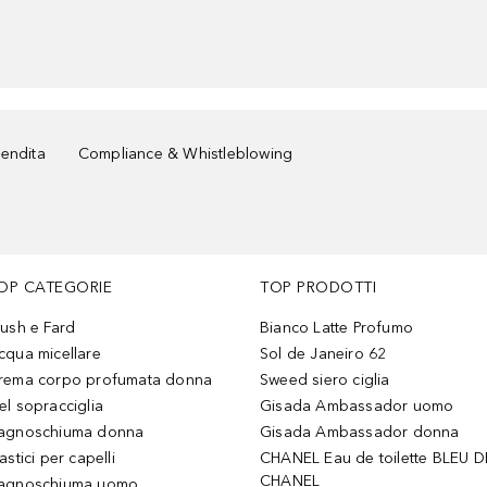
vendita
Compliance & Whistleblowing
OP CATEGORIE
TOP PRODOTTI
lush e Fard
Bianco Latte Profumo
cqua micellare
Sol de Janeiro 62
rema corpo profumata donna
Sweed siero ciglia
el sopracciglia
Gisada Ambassador uomo
agnoschiuma donna
Gisada Ambassador donna
astici per capelli
CHANEL Eau de toilette BLEU D
CHANEL
agnoschiuma uomo