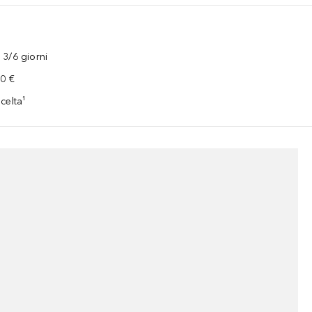
3/6 giorni
00 €
celta¹