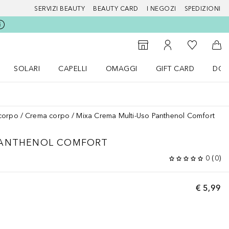
SERVIZI BEAUTY
BEAUTY CARD
I NEGOZI
SPEDIZIONI
Alla Mia Li
Storefinder
Al Mio Account
Al 
SOLARI
CAPELLI
OMAGGI
GIFT CARD
DOU
nu Make up
Apri il menu SOLARI
Apri il menu Capelli
Apri il menu OMAGGI
corpo
Crema corpo
Mixa Crema Multi-Uso Panthenol Comfort
PANTHENOL COMFORT
0
(
0
)
€ 5,99