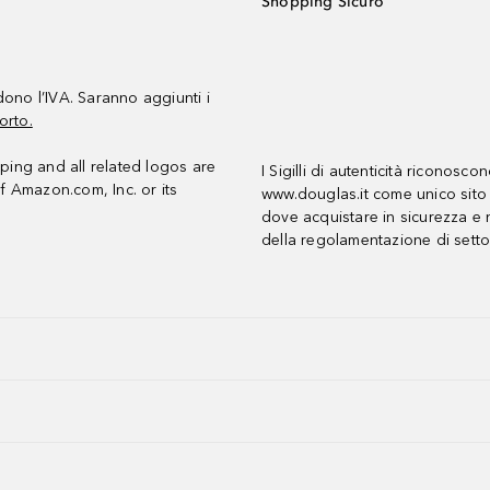
Shopping Sicuro
udono l’IVA. Saranno aggiunti i
orto.
ing and all related logos are
I Sigilli di autenticità riconosco
f Amazon.com, Inc. or its
www.douglas.it come unico sito 
dove acquistare in sicurezza e n
della regolamentazione di setto