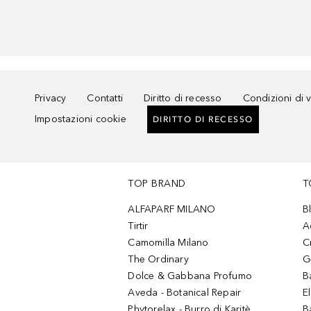
Privacy
Contatti
Diritto di recesso
Condizioni di 
Impostazioni cookie
DIRITTO DI RECESSO
TOP BRAND
T
ALFAPARF MILANO
B
Tirtir
A
Camomilla Milano
C
The Ordinary
G
Dolce & Gabbana Profumo
B
Aveda - Botanical Repair
El
Phytorelax - Burro di Karitè
B