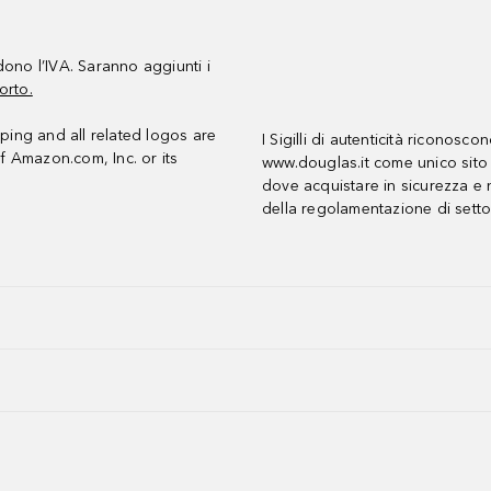
udono l’IVA. Saranno aggiunti i
orto.
ing and all related logos are
I Sigilli di autenticità riconosco
f Amazon.com, Inc. or its
www.douglas.it come unico sito 
dove acquistare in sicurezza e n
della regolamentazione di setto