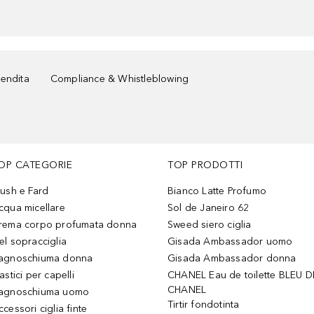
vendita
Compliance & Whistleblowing
OP CATEGORIE
TOP PRODOTTI
lush e Fard
Bianco Latte Profumo
cqua micellare
Sol de Janeiro 62
rema corpo profumata donna
Sweed siero ciglia
el sopracciglia
Gisada Ambassador uomo
agnoschiuma donna
Gisada Ambassador donna
astici per capelli
CHANEL Eau de toilette BLEU D
CHANEL
agnoschiuma uomo
Tirtir fondotinta
ccessori ciglia finte