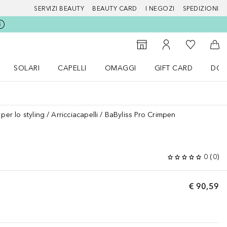
SERVIZI BEAUTY
BEAUTY CARD
I NEGOZI
SPEDIZIONI
Alla Mia Li
Storefinder
Al Mio Account
Al 
SOLARI
CAPELLI
OMAGGI
GIFT CARD
DOU
nu Make up
Apri il menu SOLARI
Apri il menu Capelli
Apri il menu OMAGGI
 per lo styling
Arricciacapelli
BaByliss Pro Crimpen
0
(
0
)
€ 90,59