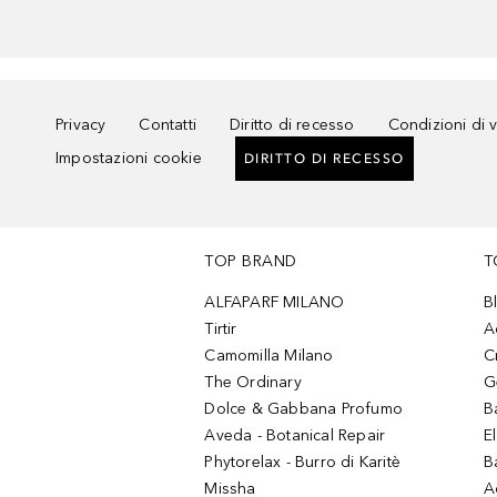
Privacy
Contatti
Diritto di recesso
Condizioni di 
Impostazioni cookie
DIRITTO DI RECESSO
TOP BRAND
T
ALFAPARF MILANO
B
Tirtir
A
Camomilla Milano
C
The Ordinary
G
Dolce & Gabbana Profumo
B
Aveda - Botanical Repair
El
Phytorelax - Burro di Karitè
B
Missha
A