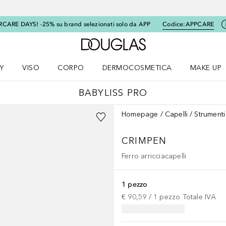
RCARE DAYS! -25% su brand selezionati solo da APP
Codice:
APPCARE
A Douglas Home
Y
VISO
CORPO
DERMOCOSMETICA
MAKE UP
menu K-BEAUTY
Apri il menu Viso
Apri il menu Corpo
Apri il menu DERMOCOSMETICA
Apri il me
BABYLISS PRO
Homepage
Capelli
Strumenti
CRIMPEN
Ferro arricciacapelli
1 pezzo
€ 90,59
 / 
1
pezzo
Totale IVA