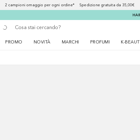
2 campioni omaggio per ogni ordine* Spedizione gratuita da 35,00€
HAI
Torna indietro
Esegui ricerca
PROMO
NOVITÀ
MARCHI
PROFUMI
K-BEAUT
Apri il menu PROMO
Apri il menu NOVITÀ
Apri il menu MARCHI
Apri il menu Profumi
Apri il 