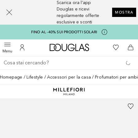
Scarica ora l'app
[navigation.slideout.screenreader]
Douglas e ricevi
MOSTRA
regolarmente offerte
esclusive e sconti
FINO AL -40% SUI PRODOTTI SOLARI
A Douglas Home
Alla Mia Li
Apri menu
Al Mio Account
Al 
Menu
Torna indietro
Esegui ricerca
Homepage
Lifestyle
Accessori per la casa
Profumatori per amb