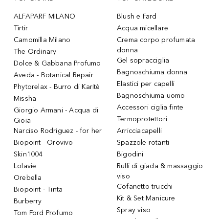
ALFAPARF MILANO
Blush e Fard
Tirtir
Acqua micellare
Camomilla Milano
Crema corpo profumata
donna
The Ordinary
Gel sopracciglia
Dolce & Gabbana Profumo
Bagnoschiuma donna
Aveda - Botanical Repair
Elastici per capelli
Phytorelax - Burro di Karitè
Bagnoschiuma uomo
Missha
Accessori ciglia finte
Giorgio Armani - Acqua di
Termoprotettori
Gioia
Narciso Rodriguez - for her
Arricciacapelli
Biopoint - Orovivo
Spazzole rotanti
Skin1004
Bigodini
Lolavie
Rulli di giada & massaggio
viso
Orebella
Cofanetto trucchi
Biopoint - Tinta
Kit & Set Manicure
Burberry
Spray viso
Tom Ford Profumo