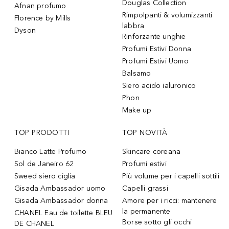
Douglas Collection
Afnan profumo
Rimpolpanti & volumizzanti
Florence by Mills
labbra
Dyson
Rinforzante unghie
Profumi Estivi Donna
Profumi Estivi Uomo
Balsamo
Siero acido ialuronico
Phon
Make up
TOP PRODOTTI
TOP NOVITÀ
Bianco Latte Profumo
Skincare coreana
Sol de Janeiro 62
Profumi estivi
Sweed siero ciglia
Più volume per i capelli sottili
Gisada Ambassador uomo
Capelli grassi
Gisada Ambassador donna
Amore per i ricci: mantenere
la permanente
CHANEL Eau de toilette BLEU
Borse sotto gli occhi
DE CHANEL