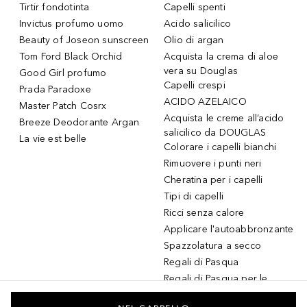
Tirtir fondotinta
Capelli spenti
Invictus profumo uomo
Acido salicilico
Beauty of Joseon sunscreen
Olio di argan
Tom Ford Black Orchid
Acquista la crema di aloe
vera su Douglas
Good Girl profumo
Capelli crespi
Prada Paradoxe
ACIDO AZELAICO
Master Patch Cosrx
Acquista le creme all’acido
Breeze Deodorante Argan
salicilico da DOUGLAS
La vie est belle
Colorare i capelli bianchi
Rimuovere i punti neri
Cheratina per i capelli
Tipi di capelli
Ricci senza calore
Applicare l'autoabbronzante
Spazzolatura a secco
Regali di Pasqua
Regali di Pasqua per le
donne