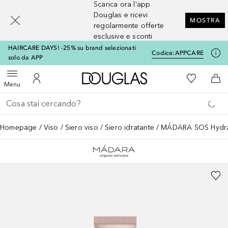
Scarica ora l'app
[navigation.slideout.screenreader]
Douglas e ricevi
MOSTRA
regolarmente offerte
esclusive e sconti
HAIRCARE DAYS! -25% su brand selezionati
Codice:
APPCARE
solo da APP
A Douglas Home
Alla Mia Li
Apri menu
Al Mio Account
Al 
Menu
Torna indietro
Esegui ricerca
Homepage
Viso
Siero viso
Siero idratante
MÁDARA SOS Hydra 