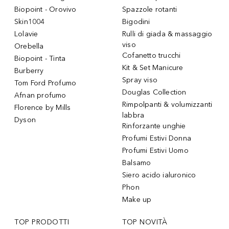
Biopoint - Orovivo
Spazzole rotanti
Skin1004
Bigodini
Lolavie
Rulli di giada & massaggio
viso
Orebella
Cofanetto trucchi
Biopoint - Tinta
Kit & Set Manicure
Burberry
Spray viso
Tom Ford Profumo
Douglas Collection
Afnan profumo
Rimpolpanti & volumizzanti
Florence by Mills
labbra
Dyson
Rinforzante unghie
Profumi Estivi Donna
Profumi Estivi Uomo
Balsamo
Siero acido ialuronico
Phon
Make up
TOP PRODOTTI
TOP NOVITÀ