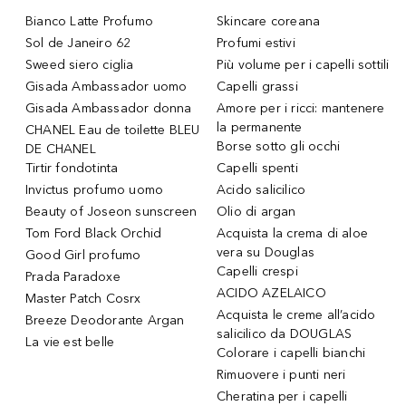
Bianco Latte Profumo
Skincare coreana
Sol de Janeiro 62
Profumi estivi
Sweed siero ciglia
Più volume per i capelli sottili
Gisada Ambassador uomo
Capelli grassi
Gisada Ambassador donna
Amore per i ricci: mantenere
la permanente
CHANEL Eau de toilette BLEU
Borse sotto gli occhi
DE CHANEL
Tirtir fondotinta
Capelli spenti
Invictus profumo uomo
Acido salicilico
Beauty of Joseon sunscreen
Olio di argan
Tom Ford Black Orchid
Acquista la crema di aloe
vera su Douglas
Good Girl profumo
Capelli crespi
Prada Paradoxe
ACIDO AZELAICO
Master Patch Cosrx
Acquista le creme all’acido
Breeze Deodorante Argan
salicilico da DOUGLAS
La vie est belle
Colorare i capelli bianchi
Rimuovere i punti neri
Cheratina per i capelli