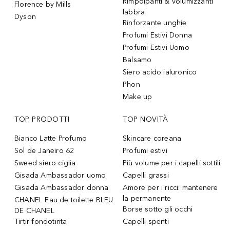
Rimpolpanti & volumizzanti
Florence by Mills
labbra
Dyson
Rinforzante unghie
Profumi Estivi Donna
Profumi Estivi Uomo
Balsamo
Siero acido ialuronico
Phon
Make up
TOP PRODOTTI
TOP NOVITÀ
Bianco Latte Profumo
Skincare coreana
Sol de Janeiro 62
Profumi estivi
Sweed siero ciglia
Più volume per i capelli sottili
Gisada Ambassador uomo
Capelli grassi
Gisada Ambassador donna
Amore per i ricci: mantenere
la permanente
CHANEL Eau de toilette BLEU
Borse sotto gli occhi
DE CHANEL
Tirtir fondotinta
Capelli spenti