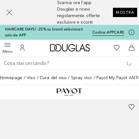
Scarica ora l'app
[navigation.slideout.screenreader]
Douglas e ricevi
MOSTRA
regolarmente offerte
esclusive e sconti
HAIRCARE DAYS! -25% su brand selezionati
Codice:
APPCARE
solo da APP
A Douglas Home
Alla Mia Li
Apri menu
Al Mio Account
Al 
Menu
Torna indietro
Esegui ricerca
Homepage
Viso
Cura del viso
Spray viso
Payot My Payot AN