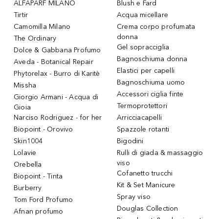
ALFAPARF MILANO
Blush e Fard
Tirtir
Acqua micellare
Camomilla Milano
Crema corpo profumata
donna
The Ordinary
Gel sopracciglia
Dolce & Gabbana Profumo
Bagnoschiuma donna
Aveda - Botanical Repair
Elastici per capelli
Phytorelax - Burro di Karitè
Bagnoschiuma uomo
Missha
Accessori ciglia finte
Giorgio Armani - Acqua di
Termoprotettori
Gioia
Narciso Rodriguez - for her
Arricciacapelli
Biopoint - Orovivo
Spazzole rotanti
Skin1004
Bigodini
Lolavie
Rulli di giada & massaggio
viso
Orebella
Cofanetto trucchi
Biopoint - Tinta
Kit & Set Manicure
Burberry
Spray viso
Tom Ford Profumo
Douglas Collection
Afnan profumo