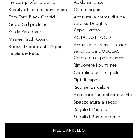
Invictus profumo uomo
Acido salicilico
Beauty of Joseon sunscreen
Olio di argan
Tom Ford Black Orchid
Acquista la crema di aloe
vera su Douglas
Good Girl profumo
Capelli crespi
Prada Paradoxe
ACIDO AZELAICO
Master Patch Cosrx
Acquista le creme all’acido
Breeze Deodorante Argan
salicilico da DOUGLAS
La vie est belle
Colorare i capelli bianchi
Rimuovere i punti neri
Cheratina per i capelli
Tipi di capelli
Ricci senza calore
Applicare l'autoabbronzante
Spazzolatura a secco
Regali di Pasqua
Regali di Pasqua per le
donne
Regali di Pasqua per gli
NEL CARRELLO
uomini