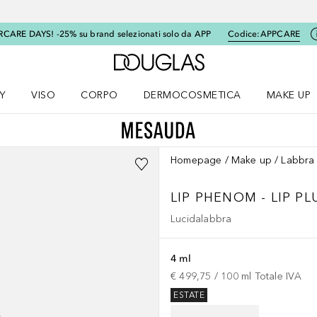
RCARE DAYS! -25% su brand selezionati solo da APP
Codice:
APPCARE
A Douglas Home
Y
VISO
CORPO
DERMOCOSMETICA
MAKE UP
menu K-BEAUTY
Apri il menu Viso
Apri il menu Corpo
Apri il menu DERMOCOSMETICA
Apri il me
Homepage
Make up
Labbra
LIP PHENOM - LIP P
Lucidalabbra
4 ml
€ 499,75
 / 
100
ml
Totale IVA
ESTATE