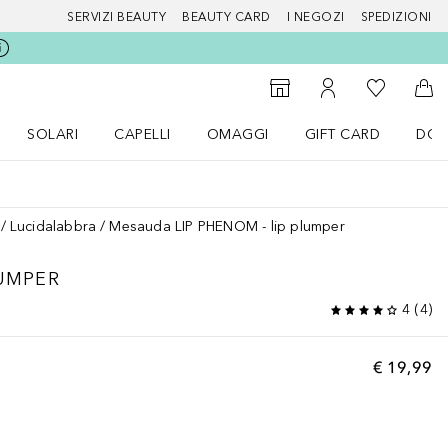
SERVIZI BEAUTY
BEAUTY CARD
I NEGOZI
SPEDIZIONI
Alla Mia Li
Storefinder
Al Mio Account
Al 
SOLARI
CAPELLI
OMAGGI
GIFT CARD
DOU
nu Make up
Apri il menu SOLARI
Apri il menu Capelli
Apri il menu OMAGGI
Lucidalabbra
Mesauda LIP PHENOM - lip plumper
LUMPER
4
(
4
)
€ 19,99