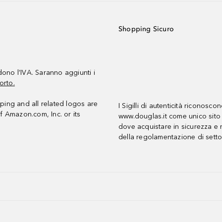
Shopping Sicuro
udono l’IVA. Saranno aggiunti i
orto.
ing and all related logos are
I Sigilli di autenticità riconosco
f Amazon.com, Inc. or its
www.douglas.it come unico sito 
dove acquistare in sicurezza e n
della regolamentazione di setto