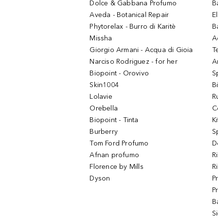
Dolce & Gabbana Profumo
B
Aveda - Botanical Repair
El
Phytorelax - Burro di Karitè
B
Missha
A
Giorgio Armani - Acqua di Gioia
T
Narciso Rodriguez - for her
Ar
Biopoint - Orovivo
S
Skin1004
B
Lolavie
R
Orebella
C
Biopoint - Tinta
K
Burberry
S
Tom Ford Profumo
D
Afnan profumo
R
Florence by Mills
R
Dyson
P
P
B
S