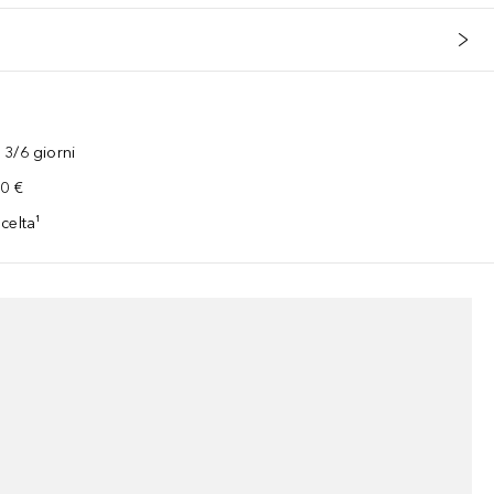
3/6 giorni
00 €
celta¹