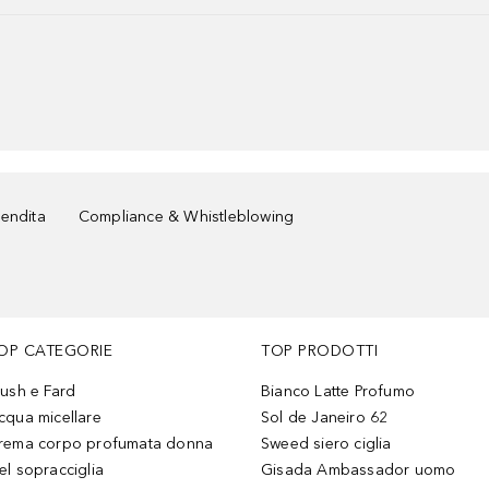
vendita
Compliance & Whistleblowing
OP CATEGORIE
TOP PRODOTTI
lush e Fard
Bianco Latte Profumo
cqua micellare
Sol de Janeiro 62
rema corpo profumata donna
Sweed siero ciglia
el sopracciglia
Gisada Ambassador uomo