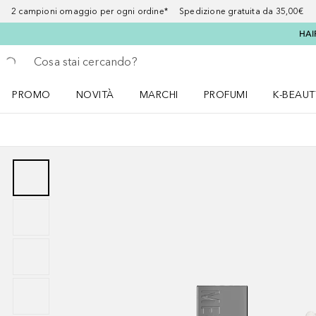
2 campioni omaggio per ogni ordine* Spedizione gratuita da 35,00€
HAI
Torna indietro
Esegui ricerca
PROMO
NOVITÀ
MARCHI
PROFUMI
K-BEAUT
Apri il menu PROMO
Apri il menu NOVITÀ
Apri il menu MARCHI
Apri il menu Profumi
Apri il 