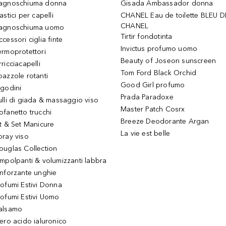
agnoschiuma donna
Gisada Ambassador donna
astici per capelli
CHANEL Eau de toilette BLEU D
CHANEL
agnoschiuma uomo
Tirtir fondotinta
ccessori ciglia finte
Invictus profumo uomo
ermoprotettori
Beauty of Joseon sunscreen
ricciacapelli
Tom Ford Black Orchid
pazzole rotanti
Good Girl profumo
igodini
Prada Paradoxe
ulli di giada & massaggio viso
Master Patch Cosrx
ofanetto trucchi
Breeze Deodorante Argan
it & Set Manicure
La vie est belle
pray viso
ouglas Collection
impolpanti & volumizzanti labbra
inforzante unghie
rofumi Estivi Donna
rofumi Estivi Uomo
alsamo
iero acido ialuronico