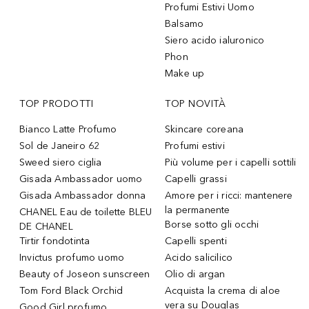
Profumi Estivi Uomo
Balsamo
Siero acido ialuronico
Phon
Make up
TOP PRODOTTI
TOP NOVITÀ
Bianco Latte Profumo
Skincare coreana
Sol de Janeiro 62
Profumi estivi
Sweed siero ciglia
Più volume per i capelli sottili
Gisada Ambassador uomo
Capelli grassi
Gisada Ambassador donna
Amore per i ricci: mantenere
la permanente
CHANEL Eau de toilette BLEU
Borse sotto gli occhi
DE CHANEL
Tirtir fondotinta
Capelli spenti
Invictus profumo uomo
Acido salicilico
Beauty of Joseon sunscreen
Olio di argan
Tom Ford Black Orchid
Acquista la crema di aloe
vera su Douglas
Good Girl profumo