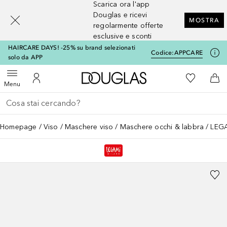
Scarica ora l'app
[navigation.slideout.screenreader]
Douglas e ricevi
MOSTRA
regolarmente offerte
esclusive e sconti
HAIRCARE DAYS! -25% su brand selezionati
Codice:
APPCARE
solo da APP
A Douglas Home
Alla Mia Li
Apri menu
Al Mio Account
Al 
Menu
Torna indietro
Esegui ricerca
Homepage
Viso
Maschere viso
Maschere occhi & labbra
LEGA