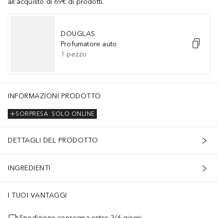
all'acquisto di 69€ di prodotti.
DOUGLAS
Profumatore auto
1
pezzo
INFORMAZIONI PRODOTTO
SORPRESA
SOLO ONLINE
DETTAGLI DEL PRODOTTO
INGREDIENTI
I TUOI VANTAGGI
Spedizione consegna entro 3/6 giorni