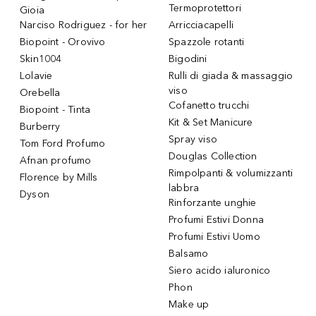
Termoprotettori
Gioia
Narciso Rodriguez - for her
Arricciacapelli
Biopoint - Orovivo
Spazzole rotanti
Skin1004
Bigodini
Lolavie
Rulli di giada & massaggio
viso
Orebella
Cofanetto trucchi
Biopoint - Tinta
Kit & Set Manicure
Burberry
Spray viso
Tom Ford Profumo
Douglas Collection
Afnan profumo
Rimpolpanti & volumizzanti
Florence by Mills
labbra
Dyson
Rinforzante unghie
Profumi Estivi Donna
Profumi Estivi Uomo
Balsamo
Siero acido ialuronico
Phon
Make up