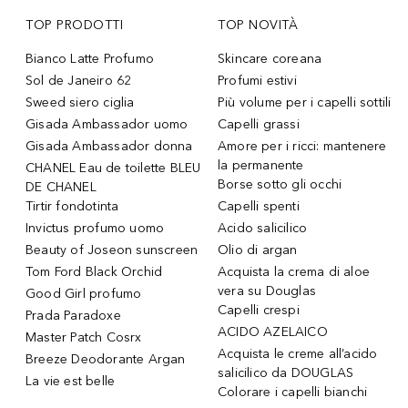
TOP PRODOTTI
TOP NOVITÀ
Bianco Latte Profumo
Skincare coreana
Sol de Janeiro 62
Profumi estivi
Sweed siero ciglia
Più volume per i capelli sottili
Gisada Ambassador uomo
Capelli grassi
Gisada Ambassador donna
Amore per i ricci: mantenere
la permanente
CHANEL Eau de toilette BLEU
Borse sotto gli occhi
DE CHANEL
Tirtir fondotinta
Capelli spenti
Invictus profumo uomo
Acido salicilico
Beauty of Joseon sunscreen
Olio di argan
Tom Ford Black Orchid
Acquista la crema di aloe
vera su Douglas
Good Girl profumo
Capelli crespi
Prada Paradoxe
ACIDO AZELAICO
Master Patch Cosrx
Acquista le creme all’acido
Breeze Deodorante Argan
salicilico da DOUGLAS
La vie est belle
Colorare i capelli bianchi