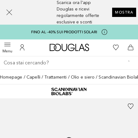
Scarica ora l'app
[navigation.slideout.screenreader]
Douglas e ricevi
MOSTRA
regolarmente offerte
esclusive e sconti
FINO AL -40% SUI PRODOTTI SOLARI
A Douglas Home
Alla Mia Li
Apri menu
Al Mio Account
Al 
Menu
Torna indietro
Esegui ricerca
Homepage
Capelli
Trattamenti
Olio e siero
Scandinavian Biol