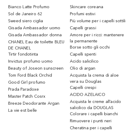
Bianco Latte Profumo
Skincare coreana
Sol de Janeiro 62
Profumi estivi
Sweed siero ciglia
Più volume per i capelli sottili
Gisada Ambassador uomo
Capelli grassi
Gisada Ambassador donna
Amore per i ricci: mantenere
la permanente
CHANEL Eau de toilette BLEU
Borse sotto gli occhi
DE CHANEL
Tirtir fondotinta
Capelli spenti
Invictus profumo uomo
Acido salicilico
Beauty of Joseon sunscreen
Olio di argan
Tom Ford Black Orchid
Acquista la crema di aloe
vera su Douglas
Good Girl profumo
Capelli crespi
Prada Paradoxe
ACIDO AZELAICO
Master Patch Cosrx
Acquista le creme all’acido
Breeze Deodorante Argan
salicilico da DOUGLAS
La vie est belle
Colorare i capelli bianchi
Rimuovere i punti neri
Cheratina per i capelli