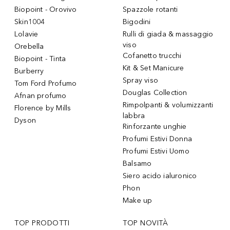
Biopoint - Orovivo
Spazzole rotanti
Skin1004
Bigodini
Lolavie
Rulli di giada & massaggio
viso
Orebella
Cofanetto trucchi
Biopoint - Tinta
Kit & Set Manicure
Burberry
Spray viso
Tom Ford Profumo
Douglas Collection
Afnan profumo
Rimpolpanti & volumizzanti
Florence by Mills
labbra
Dyson
Rinforzante unghie
Profumi Estivi Donna
Profumi Estivi Uomo
Balsamo
Siero acido ialuronico
Phon
Make up
TOP PRODOTTI
TOP NOVITÀ